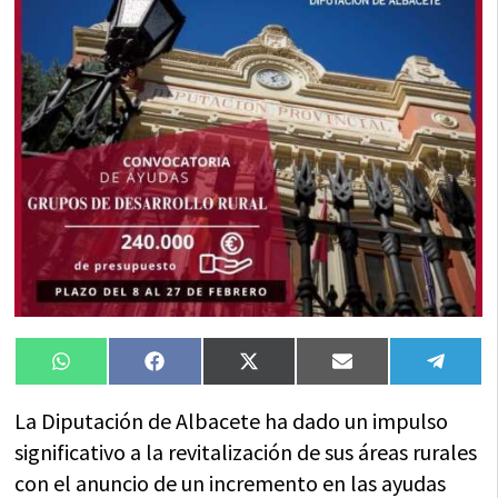
Compartir
Compartir
Compartir
Compartir
Compa
WhatsApp
Facebook
X
Email
Tele
en
en
en
en
en
(Twitter)
La Diputación de Albacete ha dado un impulso
significativo a la revitalización de sus áreas rurales
con el anuncio de un incremento en las ayudas