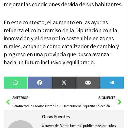
mejorar las condiciones de vida de sus habitantes.
En este contexto, el aumento en las ayudas
refuerza el compromiso de la Diputación con la
innovación y el desarrollo sostenible en zonas
rurales, actuando como catalizador de cambio y
progreso en una provincia que busca avanzar
hacia un futuro inclusivo y equilibrado.
Compartir
Compartir
Compartir
Compartir
Compa
WhatsApp
Facebook
X
Email
Tele
en
en
en
en
en
(Twitter)
Ant
Sig
ANTERIOR
SIGUIENTE
Conductor De Camión Pierde La Vida En Trágico Accidente En La N-301 Cerca De Villanueva De Alcardete
Descubre la Exquisita Colección Fotográfica de José Andrés Gallardo en LA BAM
Otras Fuentes
A través de "Otras fuentes" publicamos artículos