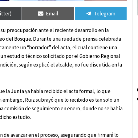
rtir
rtir
Compartir
Compartir
Compartir
Compartir
en
en
en
en
itter)
Email
Telegram
su preocupación ante el reciente desarrollo en la
aseo del Bosque. Durante una rueda de prensa celebrada
camente un “borrador” del acta, el cual contiene una
 un estudio técnico solicitado por el Gobierno Regional
dición, según explicó el alcalde, no fue discutida en la
 la Junta ya había recibido el acta formal, lo que
 Sin embargo, Ruiz subrayó que lo recibido es tan solo un
una comisión de seguimiento en enero, donde no se había
dicho estudio.
ón de avanzar en el proceso, asegurando que firmará lo