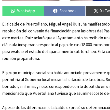
Compartir
Compartir
Compartir
Compartir
Compa
Compa
en
en
en
en
en
en
WhatsApp
Facebook
X (Tw
El alcalde de Puertollano, Miguel Ángel Ruiz, ha manifestado 
resolución del convenio de financiación para las obras del P
este martes, Ruiz aclaró que el Ayuntamiento ha recibido úni
cláusula inesperada respecto al pago de casi 18.000 euros por
para evaluar el estado del aparcamiento subterráneo. Esta con
reunión preparatoria.
El grupo municipal socialista había anunciado previamente que
permitiría al Gobierno local iniciar la licitación de las obras.
borrador, sin firma, y no se corresponde con lo debatido en 
mencionado que Puertollano tuviese que asumir el coste de 
A pesar de las diferencias, el alcalde expresó su determinaci