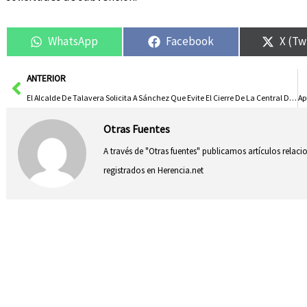
WhatsApp
Facebook
X (Tw
Ant
ANTERIOR
El Alcalde De Talavera Solicita A Sánchez Que Evite El Cierre De La Central De Almaraz Para Proteger A La Ciudad
Otras Fuentes
A través de "Otras fuentes" publicamos artículos relac
registrados en Herencia.net