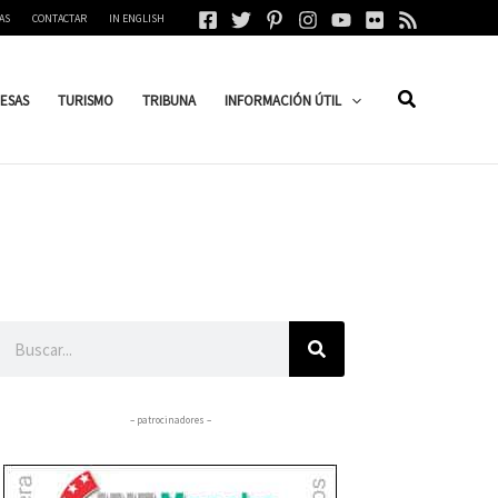
AS
CONTACTAR
IN ENGLISH
ESAS
TURISMO
TRIBUNA
INFORMACIÓN ÚTIL
Buscar
– patrocinadores –