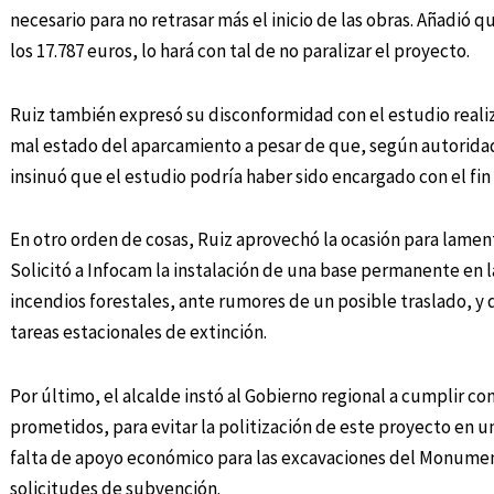
necesario para no retrasar más el inicio de las obras. Añadió 
los 17.787 euros, lo hará con tal de no paralizar el proyecto.
Ruiz también expresó su disconformidad con el estudio reali
mal estado del aparcamiento a pesar de que, según autoridades
insinuó que el estudio podría haber sido encargado con el fin 
En otro orden de cosas, Ruiz aprovechó la ocasión para lament
Solicitó a Infocam la instalación de una base permanente en l
incendios forestales, ante rumores de un posible traslado, y 
tareas estacionales de extinción.
Por último, el alcalde instó al Gobierno regional a cumplir co
prometidos, para evitar la politización de este proyecto en 
falta de apoyo económico para las excavaciones del Monument
solicitudes de subvención.