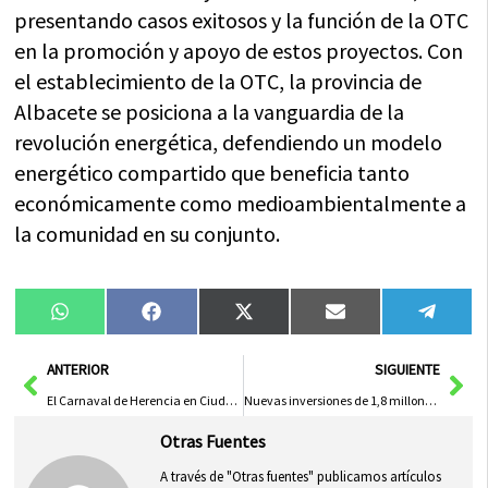
presentando casos exitosos y la función de la OTC
en la promoción y apoyo de estos proyectos. Con
el establecimiento de la OTC, la provincia de
Albacete se posiciona a la vanguardia de la
revolución energética, defendiendo un modelo
energético compartido que beneficia tanto
económicamente como medioambientalmente a
la comunidad en su conjunto.
Compartir
Compartir
Compartir
Compartir
Compa
WhatsApp
Facebook
X
Email
Tele
en
en
en
en
en
(Twitter)
Ant
Sig
ANTERIOR
SIGUIENTE
El Carnaval de Herencia en Ciudad Real Podría Ser Declarado Bien de Interés Cultural
Nuevas inversiones de 1,8 millones mejorarán los parques arqueológicos de Alarcos y Cerro de las Cabezas en Ciudad Real
Otras Fuentes
A través de "Otras fuentes" publicamos artículos