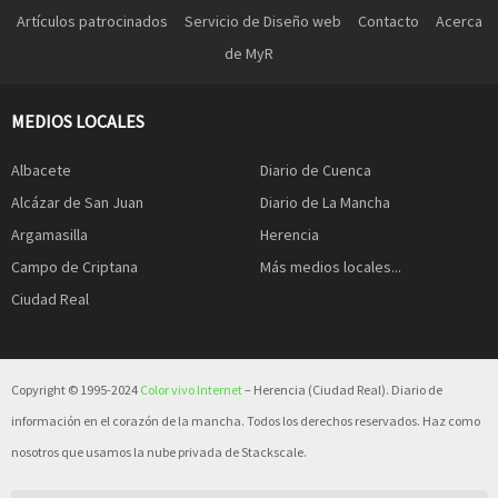
Artículos patrocinados
Servicio de Diseño web
Contacto
Acerca
de MyR
MEDIOS LOCALES
Albacete
Diario de Cuenca
Alcázar de San Juan
Diario de La Mancha
Argamasilla
Herencia
Campo de Criptana
Más medios locales...
Ciudad Real
Copyright © 1995-2024
Color vivo Internet
– Herencia (Ciudad Real). Diario de
información en el corazón de la mancha. Todos los derechos reservados. Haz como
nosotros que usamos la nube privada de Stackscale.