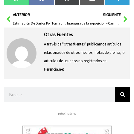
Compartir
Compartir
Compartir
Compartir
Compa
WhatsApp
Facebook
X
Email
Tele
en
en
en
en
en
(Twitter)
Ant
Sig
ANTERIOR
SIGUIENTE
Estimación De Daños Por Tornado En Torre De Juan Abad Asciende A 3,5 Millones De Euros
Inaugurada la exposición «Carnaval, imaginación y magia» de Arnelio Cruz en Herencia
Otras Fuentes
A través de "Otras fuentes" publicamos artículos
relacionados de otros medios, notas de prensa, o
artículos de usuarios no registrados en
Herencia.net
Buscar
– patrocinadores –