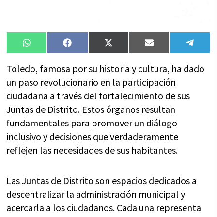
Compartir
Compartir
Compartir
Compartir
Compa
WhatsApp
Facebook
X
Email
Tele
en
en
en
en
en
(Twitter)
Toledo, famosa por su historia y cultura, ha dado
un paso revolucionario en la participación
ciudadana a través del fortalecimiento de sus
Juntas de Distrito. Estos órganos resultan
fundamentales para promover un diálogo
inclusivo y decisiones que verdaderamente
reflejen las necesidades de sus habitantes.
Las Juntas de Distrito son espacios dedicados a
descentralizar la administración municipal y
acercarla a los ciudadanos. Cada una representa