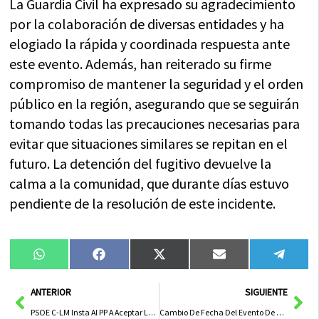
La Guardia Civil ha expresado su agradecimiento
por la colaboración de diversas entidades y ha
elogiado la rápida y coordinada respuesta ante
este evento. Además, han reiterado su firme
compromiso de mantener la seguridad y el orden
público en la región, asegurando que se seguirán
tomando todas las precauciones necesarias para
evitar que situaciones similares se repitan en el
futuro. La detención del fugitivo devuelve la
calma a la comunidad, que durante días estuvo
pendiente de la resolución de este incidente.
Compartir
Compartir
Compartir
Compartir
Compa
WhatsApp
Facebook
X
Email
Tele
en
en
en
en
en
(Twitter)
Ant
Sig
ANTERIOR
SIGUIENTE
PSOE C-LM Insta Al PP A Aceptar La Condonación De Deuda Y Colaborar Con El Gobierno Regional
Cambio De Fecha Del Evento De Canto De Aves Silvestres Del Domingo Por Pronóstico De Lluvia