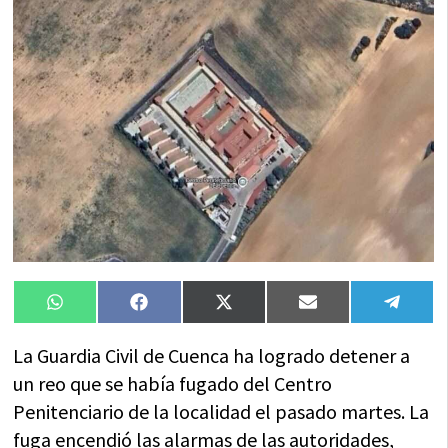
Compartir
Compartir
Compartir
Compartir
Compa
WhatsApp
Facebook
X
Email
Tele
en
en
en
en
en
(Twitter)
La Guardia Civil de Cuenca ha logrado detener a
un reo que se había fugado del Centro
Penitenciario de la localidad el pasado martes. La
fuga encendió las alarmas de las autoridades,