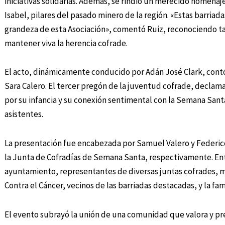
iniciativas solidarias. Además, se rindió un merecido homenaj
Isabel, pilares del pasado minero de la región. «Estas barriada
grandeza de esta Asociación», comentó Ruiz, reconociendo ta
mantener viva la herencia cofrade.
El acto, dinámicamente conducido por Adán José Clark, contó
Sara Calero. El tercer pregón de la juventud cofrade, declam
por su infancia y su conexión sentimental con la Semana Santa
asistentes.
La presentación fue encabezada por Samuel Valero y Federico 
la Junta de Cofradías de Semana Santa, respectivamente. Ent
ayuntamiento, representantes de diversas juntas cofrades, m
Contra el Cáncer, vecinos de las barriadas destacadas, y la fa
El evento subrayó la unión de una comunidad que valora y pre