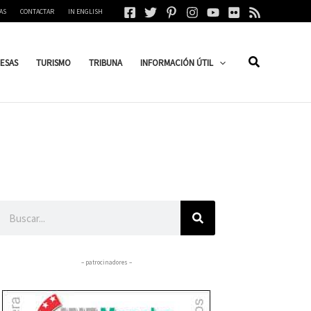
AS
CONTACTAR
IN ENGLISH
ESAS
TURISMO
TRIBUNA
INFORMACIÓN ÚTIL
Buscar
– patrocinadores –