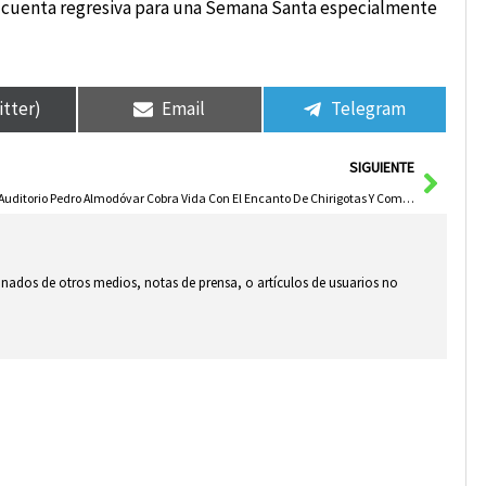
 la cuenta regresiva para una Semana Santa especialmente
itter)
Email
Telegram
Sigui
SIGUIENTE
El Auditorio Pedro Almodóvar Cobra Vida Con El Encanto De Chirigotas Y Comparsas
ionados de otros medios, notas de prensa, o artículos de usuarios no