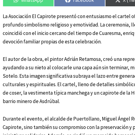
La Asociación El Capirote presentó con entusiasmo el cartel 
profundo simbolismo religioso y emotividad. La ceremonia, l
coincidió con el inicio cercano del tiempo de Cuaresma, enri
devoción familiar propias de esta celebración.
El autor de la obra, el pintor Adrián Retamosa, creó una repr
ayudando a su nieto al colocarle una capa aún sin terminar, mi
Sotelo. Esta imagen significativa subraya el lazo entre gene
culturales y espirituales. El cartel, lleno de detalles simbóli
de coser, la vestimenta típica manchega y un capirote de la 
barrio minero de Asdrúbal.
Durante el evento, el alcalde de Puertollano, Miguel Ángel Ruiz
Capirote, sino también su compromiso con la preservación y p