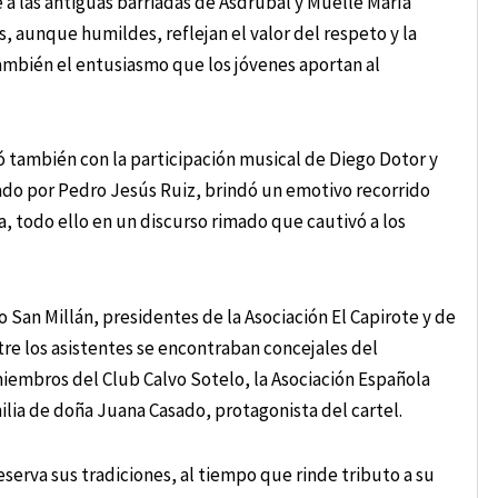
e a las antiguas barriadas de Asdrúbal y Muelle María
s, aunque humildes, reflejan el valor del respeto y la
mbién el entusiasmo que los jóvenes aportan al
 también con la participación musical de Diego Dotor y
ado por Pedro Jesús Ruiz, brindó un emotivo recorrido
, todo ello en un discurso rimado que cautivó a los
San Millán, presidentes de la Asociación El Capirote y de
re los asistentes se encontraban concejales del
iembros del Club Calvo Sotelo, la Asociación Española
milia de doña Juana Casado, protagonista del cartel.
serva sus tradiciones, al tiempo que rinde tributo a su