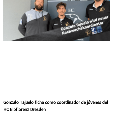
m
t
Gonzalo Tajuelo ficha como coordinador de jóvenes del
HC Elbflorenz Dresden