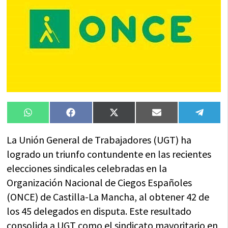
Compartir
Compartir
Compartir
Compartir
Compa
WhatsApp
Facebook
X
Email
Tele
en
en
en
en
en
(Twitter)
La Unión General de Trabajadores (UGT) ha
logrado un triunfo contundente en las recientes
elecciones sindicales celebradas en la
Organización Nacional de Ciegos Españoles
(ONCE) de Castilla-La Mancha, al obtener 42 de
los 45 delegados en disputa. Este resultado
consolida a UGT como el sindicato mayoritario en