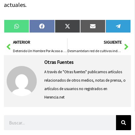
actuales.
Compartir
Compartir
Compartir
Compartir
Compa
WhatsApp
Facebook
X
Email
Tele
en
en
en
en
en
(Twitter)
Ant
Sig
ANTERIOR
SIGUIENTE
Detenido Un Hombre Por Acoso a Concejal Del PSOE en Supermercado de Ciudad Real
Desmantelan red de cultivos indoor de marihuana en Toledo con casi 6.000 plantas confiscadas
Otras Fuentes
A través de "Otras fuentes" publicamos artículos
relacionados de otros medios, notas de prensa, o
artículos de usuarios no registrados en
Herencia.net
Buscar