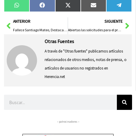
Compartir
Compartir
Compartir
Compartir
Compa
WhatsApp
Facebook
X
Email
Tele
en
en
en
en
en
(Twitter)
Ant
Sig
ANTERIOR
SIGUIENTE
Fallece Santiago Mateo, Destacado Empresario Conquense del Sector de Medios de Comunicación
Abiertas las solicitudes para el programa Verano Joven 2025 desde este martes
Otras Fuentes
A través de "Otras fuentes" publicamos artículos
relacionados de otros medios, notas de prensa, o
artículos de usuarios no registrados en
Herencia.net
Buscar
– patrocinadores –