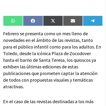
Compartir
Compartir
Compartir
Compartir
Compa
WhatsApp
Facebook
X
Email
Tele
en
en
en
en
en
(Twitter)
Febrero se presenta como un mes lleno de
novedades en el ámbito de las revistas, tanto
para el público infantil como para los adultos. En
Toledo, desde la icónica Plaza de Zocodover
hasta el barrio de Santa Teresa, los quioscos ya
exhiben las últimas ediciones de estas
publicaciones que prometen captar la atención
de todos con propuestas visuales y temáticas
atractivas.
En el caso de las revistas destinadas a los más