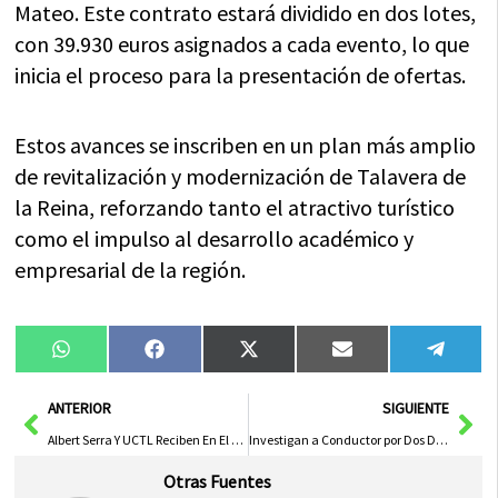
Mateo. Este contrato estará dividido en dos lotes,
con 39.930 euros asignados a cada evento, lo que
inicia el proceso para la presentación de ofertas.
Estos avances se inscriben en un plan más amplio
de revitalización y modernización de Talavera de
la Reina, reforzando tanto el atractivo turístico
como el impulso al desarrollo académico y
empresarial de la región.
Compartir
Compartir
Compartir
Compartir
Compa
WhatsApp
Facebook
X
Email
Tele
en
en
en
en
en
(Twitter)
Ant
Sig
ANTERIOR
SIGUIENTE
Albert Serra Y UCTL Reciben En El Senado El Premio Nacional De Tauromaquia En Medio De Críticas A La «Censura» De Urtasun
Investigan a Conductor por Dos Delitos de Alcoholemia en Menos de Seis Horas en la A-2 y Horche
Otras Fuentes