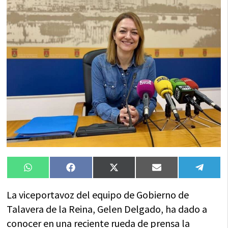
Compartir
Compartir
Compartir
Compartir
Compa
WhatsApp
Facebook
X
Email
Tele
en
en
en
en
en
(Twitter)
La viceportavoz del equipo de Gobierno de
Talavera de la Reina, Gelen Delgado, ha dado a
conocer en una reciente rueda de prensa la