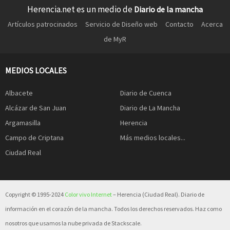
Herencia.net es un medio de
Diario de la mancha
Artículos patrocinados
Servicio de Diseño web
Contacto
Acerca
de MyR
MEDIOS LOCALES
Albacete
Diario de Cuenca
Alcázar de San Juan
Diario de La Mancha
Argamasilla
Herencia
Campo de Criptana
Más medios locales...
Ciudad Real
Copyright © 1995-2024
Color vivo Internet
– Herencia (Ciudad Real). Diario de
información en el corazón de la mancha. Todos los derechos reservados. Haz como
nosotros que usamos la nube privada de Stackscale.