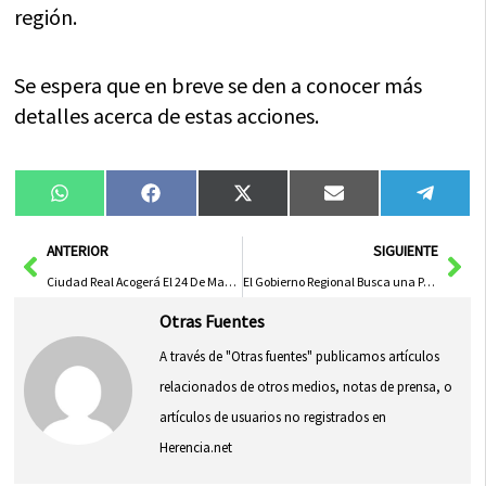
región.
Se espera que en breve se den a conocer más
detalles acerca de estas acciones.
Compartir
Compartir
Compartir
Compartir
Compa
WhatsApp
Facebook
X
Email
Tele
en
en
en
en
en
(Twitter)
Ant
Sig
ANTERIOR
SIGUIENTE
Ciudad Real Acogerá El 24 De Mayo Una Emocionante Prueba Del Campeonato De España De Freestyle Motocross
El Gobierno Regional Busca una PAC Justa para las Explotaciones Agrícolas
Otras Fuentes
A través de "Otras fuentes" publicamos artículos
relacionados de otros medios, notas de prensa, o
artículos de usuarios no registrados en
Herencia.net