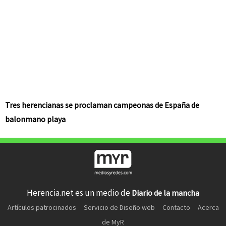
Tres herencianas se proclaman campeonas de España de
balonmano playa
Herencia.net es un medio de
Diario de la mancha
Artículos patrocinados
Servicio de Diseño web
Contacto
Acerca
de MyR