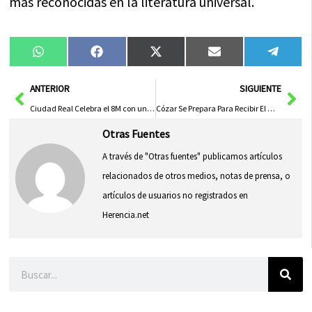
más reconocidas en la literatura universal.
Compartir
Compartir
Compartir
Compartir
Compa
WhatsApp
Facebook
X
Email
Tele
en
en
en
en
en
(Twitter)
Ant
Sig
ANTERIOR
SIGUIENTE
Ciudad Real Celebra el 8M con un Programa de «Sororidad» en Homenaje a la Nueva Presidenta del TSJCM
Cózar Se Prepara Para Recibir El Mundial De Motocross 2024 Tras Una Inversión De 4 Millones De Euros
Otras Fuentes
A través de "Otras fuentes" publicamos artículos
relacionados de otros medios, notas de prensa, o
artículos de usuarios no registrados en
Herencia.net
Buscar