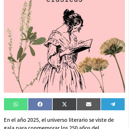
Compartir
Compartir
Compartir
Compartir
Compa
WhatsApp
Facebook
X
Email
Tele
en
en
en
en
en
(Twitter)
En el año 2025, el universo literario se viste de
gala para conmemorar los 250 años del