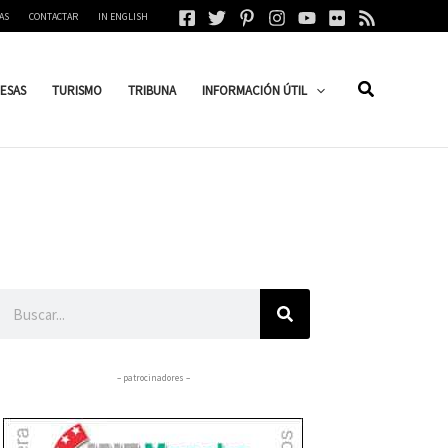
AS
CONTACTAR
IN ENGLISH
ESAS
TURISMO
TRIBUNA
INFORMACIÓN ÚTIL
Buscar
– patrocinadores –