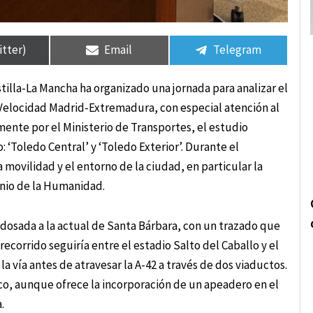
rtir
rtir
Compartir
Compartir
Compartir
Compartir
en
en
en
en
itter)
Email
Telegram
tilla-La Mancha ha organizado una jornada para analizar el
a Velocidad Madrid-Extremadura, con especial atención al
ente por el Ministerio de Transportes, el estudio
: ‘Toledo Central’ y ‘Toledo Exterior’. Durante el
 movilidad y el entorno de la ciudad, en particular la
onio de la Humanidad.
dosada a la actual de Santa Bárbara, con un trazado que
recorrido seguiría entre el estadio Salto del Caballo y el
a vía antes de atravesar la A-42 a través de dos viaductos.
ico, aunque ofrece la incorporación de un apeadero en el
.