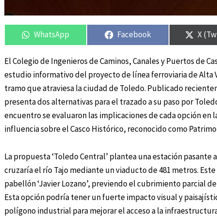
Compartir
Compartir
Compartir
Compartir
Compa
Compa
en
en
en
en
en
en
WhatsApp
Facebook
X (Tw
El Colegio de Ingenieros de Caminos, Canales y Puertos de Cas
estudio informativo del proyecto de línea ferroviaria de Alt
tramo que atraviesa la ciudad de Toledo. Publicado recientem
presenta dos alternativas para el trazado a su paso por Toledo
encuentro se evaluaron las implicaciones de cada opción en la
influencia sobre el Casco Histórico, reconocido como Patrim
La propuesta ‘Toledo Central’ plantea una estación pasante a
cruzaría el río Tajo mediante un viaducto de 481 metros. Este 
pabellón ‘Javier Lozano’, previendo el cubrimiento parcial de l
Esta opción podría tener un fuerte impacto visual y paisajíst
polígono industrial para mejorar el acceso a la infraestructura