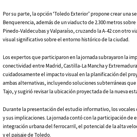
Por su parte, la opción ‘Toledo Exterior’ propone crear una 
Benquerencia, además de un viaducto de 2.300 metros sobre el
Pinedo-Valdecubas y Valparaíso, cruzando la A-42 con otro 
visual significativo sobre el entorno histórico de la ciudad.
Los expertos que participaron en la jornada subrayaron la imp
conectividad entre Madrid, Castilla-La Mancha y Extremadura
cuidadosamente el impacto visual en la planificación del pro
ambas alternativas, incluyendo soluciones subterráneas que p
Tajo, y sugirió revisar la ubicación proyectada de la nueva esta
Durante la presentación del estudio informativo, los vocales 
y sus implicaciones. La jornada contó con la participación de e
integración urbana del ferrocarril, el potencial de la alta ve
y el paisaje de Toledo.