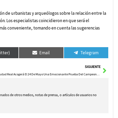
n de urbanistas y arqueólogos sobre la relación entre la
ión. Los especialistas coincidieron en que será el
 más conveniente, tomando en cuenta las sugerencias
itter)
Email
Telegram
Sigui
SIGUIENTE
Ciudad Real Acogerá El 24 De Mayo Una Emocionante Prueba Del Campeonato De España De Freestyle Motocross
ionados de otros medios, notas de prensa, o artículos de usuarios no