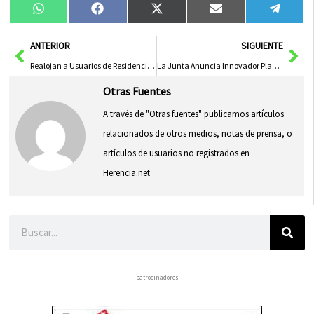
Compartir
Compartir
Compartir
Compartir
Compa
WhatsApp
Facebook
X
Email
Tele
en
en
en
en
en
(Twitter)
Ant
Sig
ANTERIOR
SIGUIENTE
Realojan a Usuarios de Residencia en Pedro Muñoz en el Centro de Día Tras Incendio
La Junta Anuncia Innovador Plan de Transporte Público en Serranía Baja, Alcarria y Serranía Alta
Otras Fuentes
A través de "Otras fuentes" publicamos artículos
relacionados de otros medios, notas de prensa, o
artículos de usuarios no registrados en
Herencia.net
Buscar
– patrocinadores –