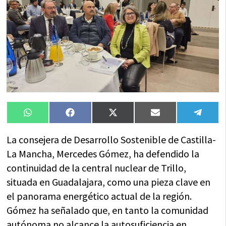
Compartir
Compartir
Compartir
Compartir
Compa
WhatsApp
Facebook
X
Email
Tele
en
en
en
en
en
(Twitter)
La consejera de Desarrollo Sostenible de Castilla-
La Mancha, Mercedes Gómez, ha defendido la
continuidad de la central nuclear de Trillo,
situada en Guadalajara, como una pieza clave en
el panorama energético actual de la región.
Gómez ha señalado que, en tanto la comunidad
autónoma no alcance la autosuficiencia en