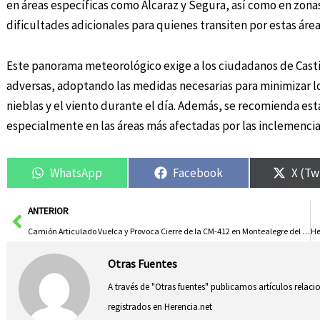
en áreas específicas como Alcaraz y Segura, así como en zona
dificultades adicionales para quienes transiten por estas ár
Este panorama meteorológico exige a los ciudadanos de Casti
adversas, adoptando las medidas necesarias para minimizar lo
nieblas y el viento durante el día. Además, se recomienda est
especialmente en las áreas más afectadas por las inclemencia
WhatsApp
Facebook
X (Tw
Ant
ANTERIOR
Camión Articulado Vuelca y Provoca Cierre de la CM-412 en Montealegre del Castillo: Inician Labores de Recuperación
Otras Fuentes
A través de "Otras fuentes" publicamos artículos relac
registrados en Herencia.net