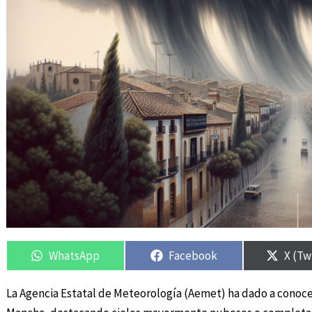
Compartir
Compartir
Compartir
Compartir
Compa
Compa
en
en
en
en
en
en
WhatsApp
Facebook
X (Tw
La Agencia Estatal de Meteorología (Aemet) ha dado a conocer