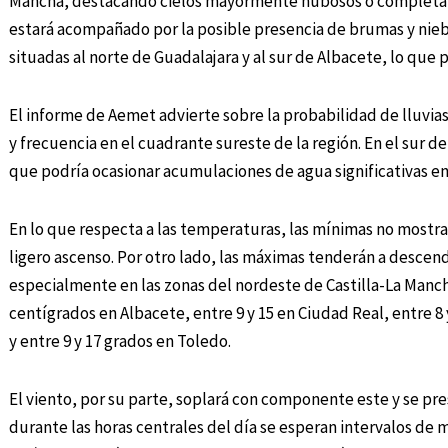
Mancha, destacando cielos mayormente nubosos o completame
estará acompañado por la posible presencia de brumas y nieb
situadas al norte de Guadalajara y al sur de Albacete, lo que po
El informe de Aemet advierte sobre la probabilidad de lluvia
y frecuencia en el cuadrante sureste de la región. En el sur de
que podría ocasionar acumulaciones de agua significativas e
En lo que respecta a las temperaturas, las mínimas no mostra
ligero ascenso. Por otro lado, las máximas tenderán a descen
especialmente en las zonas del nordeste de Castilla-La Mancha
centígrados en Albacete, entre 9 y 15 en Ciudad Real, entre 8 
y entre 9 y 17 grados en Toledo.
El viento, por su parte, soplará con componente este y se pr
durante las horas centrales del día se esperan intervalos de