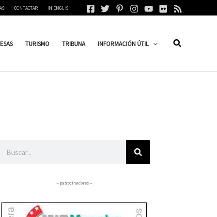
AS
CONTACTAR
IN ENGLISH
ESAS
TURISMO
TRIBUNA
INFORMACIÓN ÚTIL
Buscar
– patrocinadores –