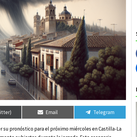
rtir
rtir
Compartir
Compartir
Compartir
Compartir
en
en
en
en
itter)
Email
Telegram
 su pronóstico para el próximo miércoles en Castilla-La