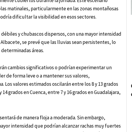
nte cubiertos durante la jornada. Este escenario
las matinales, particularmente en las zonas montañosas
dría dificultar la visibilidad en esos sectores.
s débiles y chubascos dispersos, con una mayor intensidad
 Albacete, se prevé que las lluvias sean persistentes, lo
n determinadas áreas.
rán cambios significativos o podrían experimentar un
der de forma leve o a mantener sus valores,
. Los valores estimados oscilarán entre los 8 y 13 grados
y 14 grados en Cuenca, entre 7 y 16 grados en Guadalajara,
esentará de manera floja a moderada. Sin embargo,
 mayor intensidad que podrían alcanzar rachas muy fuertes