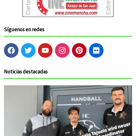
Síguenos en redes
F
T
Y
I
P
F
a
w
o
n
i
l
c
i
u
s
n
i
e
t
t
t
t
c
Noticias destacadas
b
t
u
a
e
k
o
e
b
g
r
r
o
r
e
r
e
k
a
s
m
t