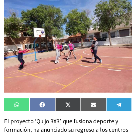
Compartir
Compartir
Compartir
Compartir
Compa
WhatsApp
Facebook
X
Email
Tele
en
en
en
en
en
(Twitter)
El proyecto ‘Quijo 3X3’, que fusiona deporte y
formación, ha anunciado su regreso a los centros