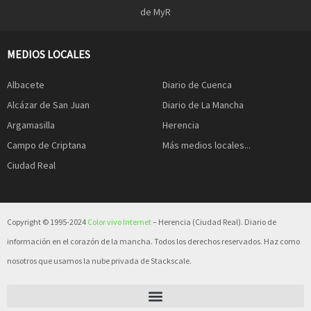
de MyR
MEDIOS LOCALES
Albacete
Diario de Cuenca
Alcázar de San Juan
Diario de La Mancha
Argamasilla
Herencia
Campo de Criptana
Más medios locales...
Ciudad Real
Copyright © 1995-2024
Color vivo Internet
– Herencia (Ciudad Real). Diario de
información en el corazón de la mancha. Todos los derechos reservados. Haz como
nosotros que usamos la nube privada de Stackscale.