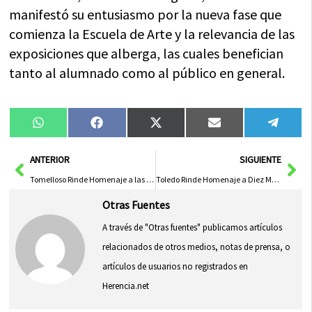
manifestó su entusiasmo por la nueva fase que
comienza la Escuela de Arte y la relevancia de las
exposiciones que alberga, las cuales benefician
tanto al alumnado como al público en general.
Compartir
Compartir
Compartir
Compartir
Compa
WhatsApp
Facebook
X
Email
Tele
en
en
en
en
en
(Twitter)
Ant
Sig
ANTERIOR
SIGUIENTE
Tomelloso Rinde Homenaje a las Trabajadoras del IES ‘Eladio Cabañero’ por su Compromiso en la Educación
Toledo Rinde Homenaje a Diez Mujeres Ejemplares Que Rompen Barreras Sociales
Otras Fuentes
A través de "Otras fuentes" publicamos artículos
relacionados de otros medios, notas de prensa, o
artículos de usuarios no registrados en
Herencia.net