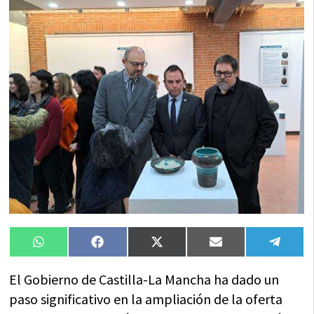
Compartir
Compartir
Compartir
Compartir
Compa
WhatsApp
Facebook
X
Email
Tele
en
en
en
en
en
(Twitter)
El Gobierno de Castilla-La Mancha ha dado un
paso significativo en la ampliación de la oferta