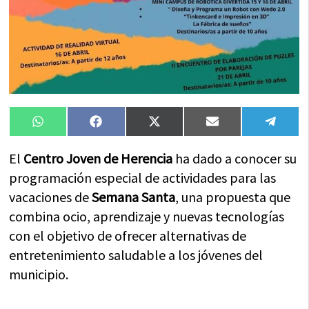
Compartir
Compartir
Compartir
Compartir
Compa
WhatsApp
Facebook
X
Email
Tele
en
en
en
en
en
(Twitter)
El
Centro Joven de Herencia
ha dado a conocer su
programación especial de actividades para las
vacaciones de
Semana Santa
, una propuesta que
combina ocio, aprendizaje y nuevas tecnologías
con el objetivo de ofrecer alternativas de
entretenimiento saludable a los jóvenes del
municipio.