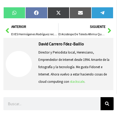
Compartir
Compartir
Compartir
Compartir
Compa
WhatsApp
Facebook
X
Email
Tele
en
en
en
en
en
(Twitter)
Ant
Sig
ANTERIOR
SIGUIENTE
El IES Hermógenes Rodríguez reconoce a Marisa Moraleda en el IX Certamen Inolvidables
El Arzobispo De Toledo Afirma Que El Papa Seguirá La Voluntad Divina Sin Confirmar Rumores De Renuncia
David Carrero Fdez-Baillo
Director y Periodista local, Herenciano,
Emprendedor de Internet desde 1994. Amante de la
fotografía y la tecnología. Me gusta Fidonet e
Internet. Ahora vuelvo a estar haciendo cosas de
cloud computing con
stackscale
.
Buscar