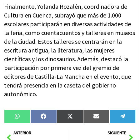
Finalmente, Yolanda Rozalén, coordinadora de
Cultura en Cuenca, subrayó que más de 1.000
escolares participarán en diversas actividades de
la feria, como cuentacuentos y talleres en museos
de la ciudad. Estos talleres se centrarán en la
escritura antigua, la literatura, las mujeres
científicas y los dinosaurios. Además, destacó la
participación por primera vez del gremio de
editores de Castilla-La Mancha en el evento, que
tendrá presencia en la caseta del gobierno
autonómico.
Compartir
Compartir
Compartir
Compartir
Compa
WhatsApp
Facebook
X
Email
Tele
en
en
en
en
en
(Twitter)
Ant
Sig
ANTERIOR
SIGUIENTE