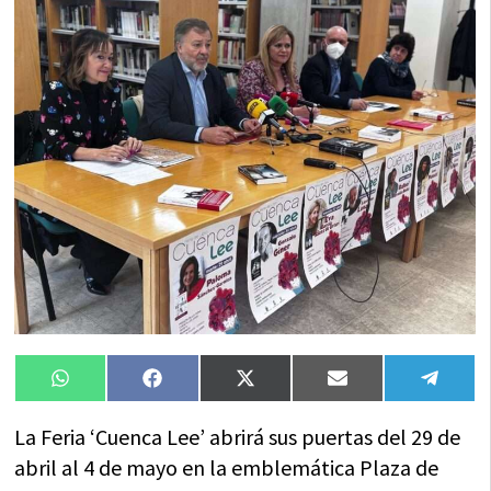
Compartir
Compartir
Compartir
Compartir
Compa
WhatsApp
Facebook
X
Email
Tele
en
en
en
en
en
(Twitter)
La Feria ‘Cuenca Lee’ abrirá sus puertas del 29 de
abril al 4 de mayo en la emblemática Plaza de