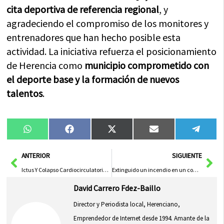
cita deportiva de referencia regional
, y
agradeciendo el compromiso de los monitores y
entrenadores que han hecho posible esta
actividad. La iniciativa refuerza el posicionamiento
de Herencia como
municipio comprometido con
el deporte base y la formación de nuevos
talentos
.
Compartir
Compartir
Compartir
Compartir
Compa
WhatsApp
Facebook
X
Email
Tele
en
en
en
en
en
(Twitter)
Ant
Sig
ANTERIOR
SIGUIENTE
Ictus Y Colapso Cardiocirculatorio Irreversible Provocan La Muerte De Francisco
Extinguido un incendio en un contenedor de la calle Mesones de Herencia
David Carrero Fdez-Baillo
Director y Periodista local, Herenciano,
Emprendedor de Internet desde 1994. Amante de la