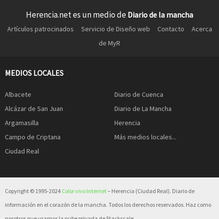
Herencia.net es un medio de
Diario de la mancha
Artículos patrocinados
Servicio de Diseño web
Contacto
Acerca
de MyR
MEDIOS LOCALES
Albacete
Diario de Cuenca
Alcázar de San Juan
Diario de La Mancha
Argamasilla
Herencia
Campo de Criptana
Más medios locales...
Ciudad Real
Copyright © 1995-2024
Color vivo Internet
– Herencia (Ciudad Real). Diario de
información en el corazón de la mancha. Todos los derechos reservados. Haz como
nosotros que usamos la nube privada de Stackscale.