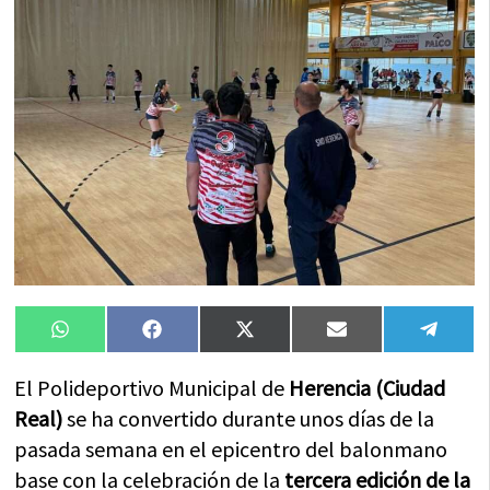
Compartir
Compartir
Compartir
Compartir
Compa
WhatsApp
Facebook
X
Email
Tele
en
en
en
en
en
(Twitter)
El Polideportivo Municipal de
Herencia (Ciudad
Real)
se ha convertido durante unos días de la
pasada semana en el epicentro del balonmano
base con la celebración de la
tercera edición de la