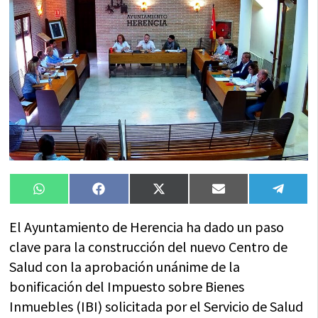
Compartir
Compartir
Compartir
Compartir
Compa
WhatsApp
Facebook
X
Email
Tele
en
en
en
en
en
(Twitter)
El Ayuntamiento de Herencia ha dado un paso
clave para la construcción del nuevo Centro de
Salud con la aprobación unánime de la
bonificación del Impuesto sobre Bienes
Inmuebles (IBI) solicitada por el Servicio de Salud