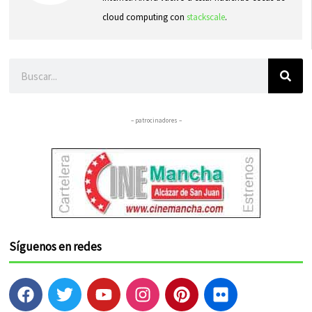
cloud computing con
stackscale
.
Buscar
– patrocinadores –
Síguenos en redes
F
T
Y
I
P
F
a
w
o
n
i
l