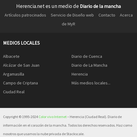
Herencia.net es un medio de
Diario de la mancha
Artículos patrocinados
Servicio de Diseño web
Contacto
Acerca
de MyR
MEDIOS LOCALES
Albacete
Diario de Cuenca
Alcázar de San Juan
Diario de La Mancha
Argamasilla
Herencia
Campo de Criptana
Más medios locales...
Ciudad Real
Copyright © 1995-2024
Color vivo Internet
– Herencia (Ciudad Real). Diario de
información en el corazón de la mancha. Todos los derechos reservados. Haz como
nosotros que usamos la nube privada de Stackscale.