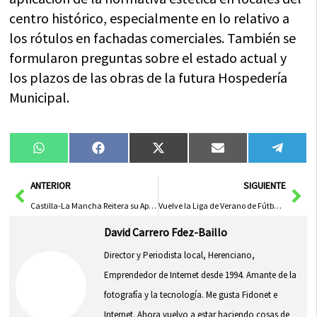
centro histórico, especialmente en lo relativo a
los rótulos en fachadas comerciales. También se
formularon preguntas sobre el estado actual y
los plazos de las obras de la futura Hospedería
Municipal.
Compartir
Compartir
Compartir
Compartir
Compa
WhatsApp
Facebook
X
Email
Tele
en
en
en
en
en
(Twitter)
Ant
Sig
ANTERIOR
SIGUIENTE
Castilla-La Mancha Reitera su Apoyo a las Personas con Sordoceguera en el Día de la ONCE con Iniciativas Inclusivas y Solidarias
Vuelve la Liga de Verano de Fútbol-Sala ‘Jóvenes Promesas’ en Herencia
David Carrero Fdez-Baillo
Director y Periodista local, Herenciano,
Emprendedor de Internet desde 1994. Amante de la
fotografía y la tecnología. Me gusta Fidonet e
Internet. Ahora vuelvo a estar haciendo cosas de