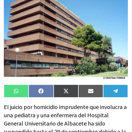
Compartir
Compartir
Compartir
Compartir
Compa
WhatsApp
Facebook
X
Email
Tele
en
en
en
en
en
(Twitter)
El juicio por homicidio imprudente que involucra a
una pediatra y una enfermera del Hospital
General Universitario de Albacete ha sido
suspendido hasta el 29 de septiembre debido a la