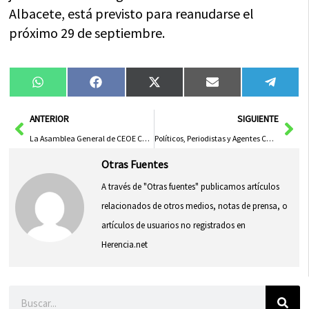
Albacete, está previsto para reanudarse el
próximo 29 de septiembre.
Compartir
Compartir
Compartir
Compartir
Compa
WhatsApp
Facebook
X
Email
Tele
en
en
en
en
en
(Twitter)
Ant
Sig
ANTERIOR
SIGUIENTE
La Asamblea General de CEOE Cepyme Cuenca Reeligirá a David Peña como Presidente
Políticos, Periodistas y Agentes Culturales de Toledo Reeditan Fútbol Solidario Pre-Corpus
Otras Fuentes
A través de "Otras fuentes" publicamos artículos
relacionados de otros medios, notas de prensa, o
artículos de usuarios no registrados en
Herencia.net
Buscar