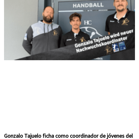
k
a
s
m
t
Gonzalo Tajuelo ficha como coordinador de jóvenes del