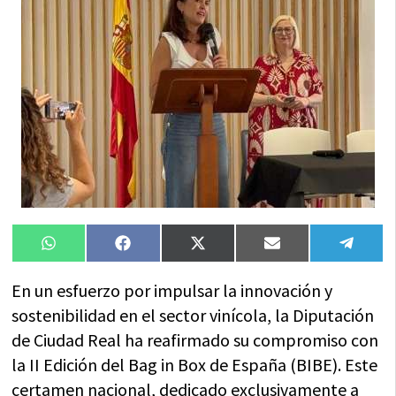
Compartir
Compartir
Compartir
Compartir
Compa
WhatsApp
Facebook
X
Email
Tele
en
en
en
en
en
(Twitter)
En un esfuerzo por impulsar la innovación y
sostenibilidad en el sector vinícola, la Diputación
de Ciudad Real ha reafirmado su compromiso con
la II Edición del Bag in Box de España (BIBE). Este
certamen nacional, dedicado exclusivamente a