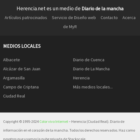
Herencia.net es un medio de
Diario de la mancha
Artículos patrocinados
Servicio de Diseño web
Contacto
Acerca
de MyR
MEDIOS LOCALES
Albacete
Diario de Cuenca
Alcázar de San Juan
Diario de La Mancha
Argamasilla
Herencia
Campo de Criptana
Más medios locales...
Ciudad Real
Copyright © 1995-2024
Color vivo Internet
– Herencia (Ciudad Real). Diario de
información en el corazón de la mancha. Todos los derechos reservados. Haz como
nosotros que usamos la nube privada de Stackscale.