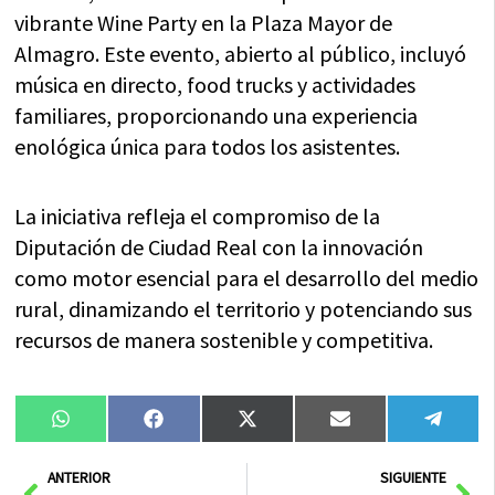
vibrante Wine Party en la Plaza Mayor de
Almagro. Este evento, abierto al público, incluyó
música en directo, food trucks y actividades
familiares, proporcionando una experiencia
enológica única para todos los asistentes.
La iniciativa refleja el compromiso de la
Diputación de Ciudad Real con la innovación
como motor esencial para el desarrollo del medio
rural, dinamizando el territorio y potenciando sus
recursos de manera sostenible y competitiva.
Compartir
Compartir
Compartir
Compartir
Compa
WhatsApp
Facebook
X
Email
Tele
en
en
en
en
en
(Twitter)
Ant
Sig
ANTERIOR
SIGUIENTE