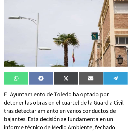
Compartir
Compartir
Compartir
Compartir
Compa
WhatsApp
Facebook
X
Email
Tele
en
en
en
en
en
(Twitter)
El Ayuntamiento de Toledo ha optado por
detener las obras en el cuartel de la Guardia Civil
tras detectar amianto en varios conductos de
bajantes. Esta decisión se fundamenta en un
informe técnico de Medio Ambiente, fechado