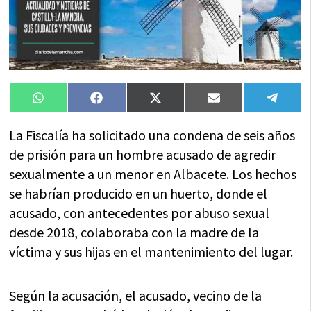
Compartir
Compartir
Compartir
Compartir
Compa
WhatsApp
Facebook
X
Email
Tele
en
en
en
en
en
(Twitter)
La Fiscalía ha solicitado una condena de seis años
de prisión para un hombre acusado de agredir
sexualmente a un menor en Albacete. Los hechos
se habrían producido en un huerto, donde el
acusado, con antecedentes por abuso sexual
desde 2018, colaboraba con la madre de la
víctima y sus hijas en el mantenimiento del lugar.
Según la acusación, el acusado, vecino de la