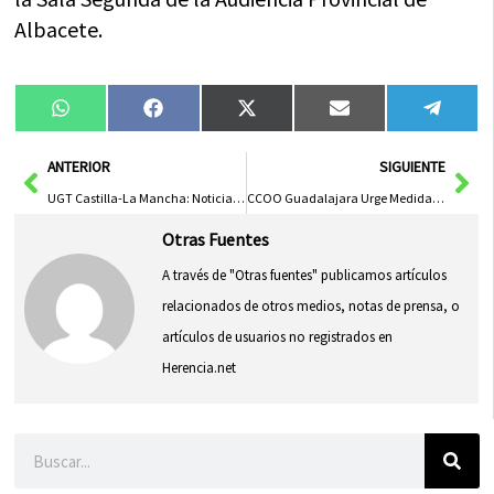
Albacete.
Compartir
Compartir
Compartir
Compartir
Compa
WhatsApp
Facebook
X
Email
Tele
en
en
en
en
en
(Twitter)
Ant
Sig
ANTERIOR
SIGUIENTE
UGT Castilla-La Mancha: Noticias y Actualidad Diaria
CCOO Guadalajara Urge Medidas Inmediatas ante Incremento de Accidentes Laborales en la Provincia
Otras Fuentes
A través de "Otras fuentes" publicamos artículos
relacionados de otros medios, notas de prensa, o
artículos de usuarios no registrados en
Herencia.net
Buscar