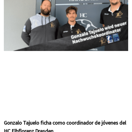
m
t
Gonzalo Tajuelo ficha como coordinador de jóvenes del
HC Elbflorenz Dresden