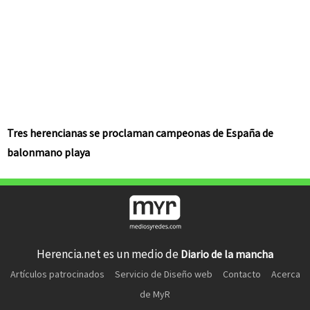
Tres herencianas se proclaman campeonas de España de
balonmano playa
Herencia.net es un medio de
Diario de la mancha
Artículos patrocinados
Servicio de Diseño web
Contacto
Acerca
de MyR