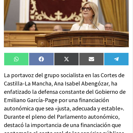
Compartir
Compartir
Compartir
Compartir
Compa
WhatsApp
Facebook
X
Email
Tele
en
en
en
en
en
(Twitter)
La portavoz del grupo socialista en las Cortes de
Castilla-La Mancha, Ana Isabel Abengózar, ha
enfatizado la defensa constante del Gobierno de
Emiliano García-Page por una financiación
autonómica que sea «justa, adecuada y estable».
Durante el pleno del Parlamento autonómico,
destacó la importancia de una financiación que