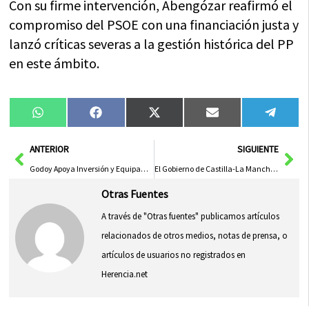
Con su firme intervención, Abengózar reafirmó el
compromiso del PSOE con una financiación justa y
lanzó críticas severas a la gestión histórica del PP
en este ámbito.
Compartir
Compartir
Compartir
Compartir
Compa
WhatsApp
Facebook
X
Email
Tele
en
en
en
en
en
(Twitter)
Ant
Sig
ANTERIOR
SIGUIENTE
Godoy Apoya Inversión y Equipamiento del Gobierno de Page en Hospital de Tomelloso
El Gobierno de Castilla-La Mancha Entrega 44 Millones en Ayudas Agroambientales a 8.400 Agricultores
Otras Fuentes
A través de "Otras fuentes" publicamos artículos
relacionados de otros medios, notas de prensa, o
artículos de usuarios no registrados en
Herencia.net