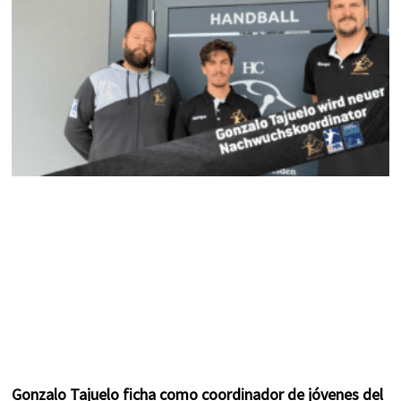
k
a
s
m
t
Gonzalo Tajuelo ficha como coordinador de jóvenes del