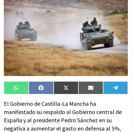
Compartir
Compartir
Compartir
Compartir
Compa
WhatsApp
Facebook
X
Email
Tele
en
en
en
en
en
(Twitter)
El Gobierno de Castilla-La Mancha ha
manifestado su respaldo al Gobierno central de
España y al presidente Pedro Sánchez en su
negativa a aumentar el gasto en defensa al 5%,