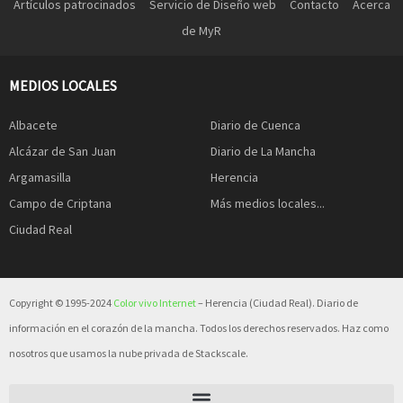
Artículos patrocinados
Servicio de Diseño web
Contacto
Acerca
de MyR
MEDIOS LOCALES
Albacete
Diario de Cuenca
Alcázar de San Juan
Diario de La Mancha
Argamasilla
Herencia
Campo de Criptana
Más medios locales...
Ciudad Real
Copyright © 1995-2024
Color vivo Internet
– Herencia (Ciudad Real). Diario de
información en el corazón de la mancha. Todos los derechos reservados. Haz como
nosotros que usamos la nube privada de Stackscale.