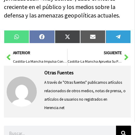
creciente en el público y los medios sobre la
defensa y las amenazas geopolíticas actuales.
Compartir
Compartir
Compartir
Compartir
Compa
WhatsApp
Facebook
X
Email
Tele
en
en
en
en
en
(Twitter)
Ant
Sig
ANTERIOR
SIGUIENTE
Castilla-La Mancha Impulsa Convenios Empresariales para la Diversidad LGTBI y Lanza Distintivo de Excelencia
Castilla-La Mancha Aprueba Su Propia Ley de Industria Independiente
Otras Fuentes
A través de "Otras fuentes" publicamos artículos
relacionados de otros medios, notas de prensa, o
artículos de usuarios no registrados en
Herencia.net
Buscar