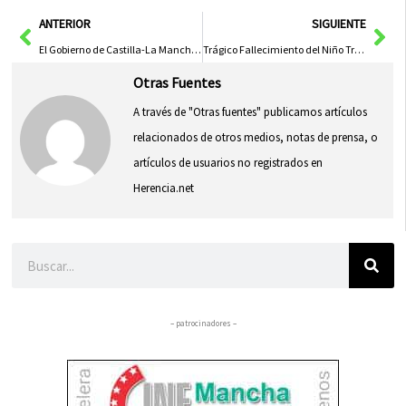
en
en
en
en
en
(Twitter)
Ant
Sig
ANTERIOR
SIGUIENTE
El Gobierno de Castilla-La Mancha Entrega 44 Millones en Ayudas Agroambientales a 8.400 Agricultores
Trágico Fallecimiento del Niño Tras Rescate en Piscina de Azuqueca
Otras Fuentes
A través de "Otras fuentes" publicamos artículos
relacionados de otros medios, notas de prensa, o
artículos de usuarios no registrados en
Herencia.net
Buscar
– patrocinadores –