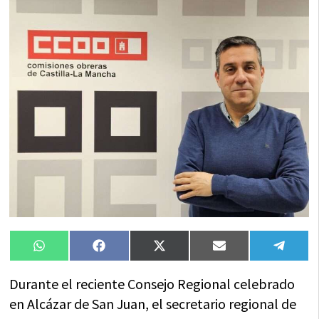
Compartir
Compartir
Compartir
Compartir
Compa
WhatsApp
Facebook
X
Email
Tele
en
en
en
en
en
(Twitter)
Durante el reciente Consejo Regional celebrado
en Alcázar de San Juan, el secretario regional de