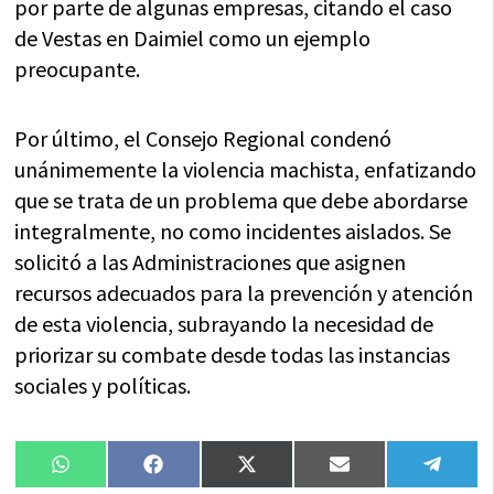
por parte de algunas empresas, citando el caso
de Vestas en Daimiel como un ejemplo
preocupante.
Por último, el Consejo Regional condenó
unánimemente la violencia machista, enfatizando
que se trata de un problema que debe abordarse
integralmente, no como incidentes aislados. Se
solicitó a las Administraciones que asignen
recursos adecuados para la prevención y atención
de esta violencia, subrayando la necesidad de
priorizar su combate desde todas las instancias
sociales y políticas.
Compartir
Compartir
Compartir
Compartir
Compa
WhatsApp
Facebook
X
Email
Tele