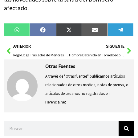
afectado.
Compartir
Compartir
Compartir
Compartir
Compa
WhatsApp
Facebook
X
Email
Tele
en
en
en
en
en
(Twitter)
Ant
Sig
ANTERIOR
SIGUIENTE
Rego Exige Traslados de Menores Migrantes en Agosto y Denuncia «Bloqueo» del PP
Hombre Detenido en Tomelloso por Agresión con Arma Blanca a Joven de 27 Años
Otras Fuentes
A través de "Otras fuentes" publicamos artículos
relacionados de otros medios, notas de prensa, o
artículos de usuarios no registrados en
Herencia.net
Buscar