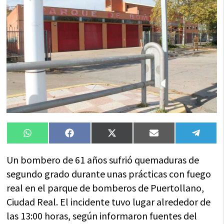
Compartir
Compartir
Compartir
Compartir
Compa
WhatsApp
Facebook
X
Email
Tele
en
en
en
en
en
(Twitter)
Un bombero de 61 años sufrió quemaduras de
segundo grado durante unas prácticas con fuego
real en el parque de bomberos de Puertollano,
Ciudad Real. El incidente tuvo lugar alrededor de
las 13:00 horas, según informaron fuentes del