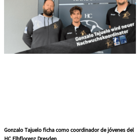
m
t
Gonzalo Tajuelo ficha como coordinador de jóvenes del
HC Elbflorenz Dresden