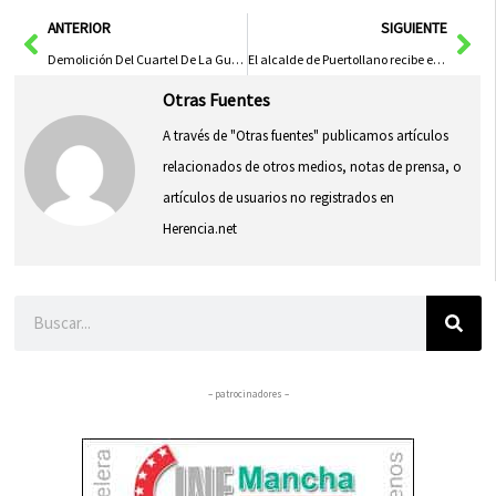
(Twitter)
Ant
Sig
ANTERIOR
SIGUIENTE
Demolición Del Cuartel De La Guardia Civil En Pozo Cañada Durará Un Mes
El alcalde de Puertollano recibe el ‘Quijote de la Provincia’ por su gestión durante el apagón eléctrico histórico
Otras Fuentes
A través de "Otras fuentes" publicamos artículos
relacionados de otros medios, notas de prensa, o
artículos de usuarios no registrados en
Herencia.net
Buscar
– patrocinadores –