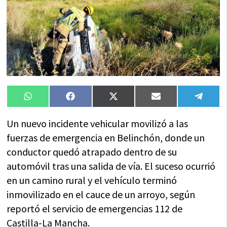
Compartir
Compartir
Compartir
Compartir
Compa
WhatsApp
Facebook
X
Email
Tele
en
en
en
en
en
(Twitter)
Un nuevo incidente vehicular movilizó a las
fuerzas de emergencia en Belinchón, donde un
conductor quedó atrapado dentro de su
automóvil tras una salida de vía. El suceso ocurrió
en un camino rural y el vehículo terminó
inmovilizado en el cauce de un arroyo, según
reportó el servicio de emergencias 112 de
Castilla-La Mancha.