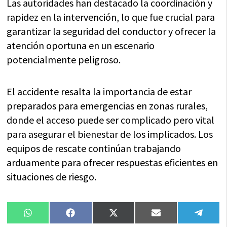
Las autoridades han destacado la coordinación y
rapidez en la intervención, lo que fue crucial para
garantizar la seguridad del conductor y ofrecer la
atención oportuna en un escenario
potencialmente peligroso.
El accidente resalta la importancia de estar
preparados para emergencias en zonas rurales,
donde el acceso puede ser complicado pero vital
para asegurar el bienestar de los implicados. Los
equipos de rescate continúan trabajando
arduamente para ofrecer respuestas eficientes en
situaciones de riesgo.
Compartir
Compartir
Compartir
Compartir
Compa
WhatsApp
Facebook
X
Email
Tele
en
en
en
en
en