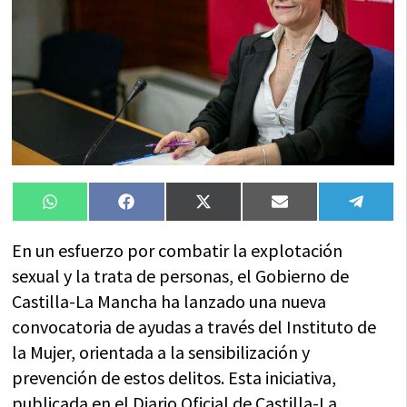
Compartir
Compartir
Compartir
Compartir
Compa
WhatsApp
Facebook
X
Email
Tele
en
en
en
en
en
(Twitter)
En un esfuerzo por combatir la explotación
sexual y la trata de personas, el Gobierno de
Castilla-La Mancha ha lanzado una nueva
convocatoria de ayudas a través del Instituto de
la Mujer, orientada a la sensibilización y
prevención de estos delitos. Esta iniciativa,
publicada en el Diario Oficial de Castilla-La