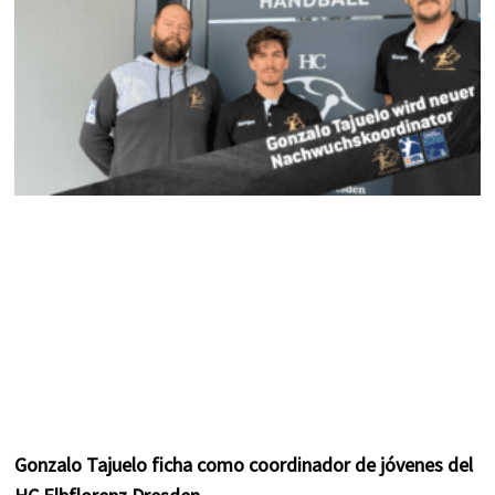
m
t
Gonzalo Tajuelo ficha como coordinador de jóvenes del