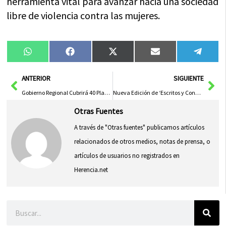
herramienta vital para avanzar hacia una sociedad
libre de violencia contra las mujeres.
Compartir
Compartir
Compartir
Compartir
Compa
WhatsApp
Facebook
X
Email
Tele
en
en
en
en
en
(Twitter)
Ant
Sig
ANTERIOR
SIGUIENTE
Gobierno Regional Cubrirá 40 Plazas de Policía Local en 22 Ayuntamientos Mediante Encomienda a la Junta de Comunidades
Nueva Edición de ‘Escritos y Conversaciones’ por la Fundación Torner y el Consorcio de Cuenca
Otras Fuentes
A través de "Otras fuentes" publicamos artículos
relacionados de otros medios, notas de prensa, o
artículos de usuarios no registrados en
Herencia.net
Buscar