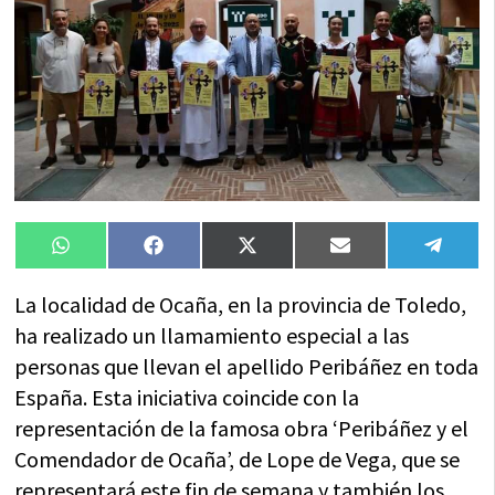
Compartir
Compartir
Compartir
Compartir
Compa
WhatsApp
Facebook
X
Email
Tele
en
en
en
en
en
(Twitter)
La localidad de Ocaña, en la provincia de Toledo,
ha realizado un llamamiento especial a las
personas que llevan el apellido Peribáñez en toda
España. Esta iniciativa coincide con la
representación de la famosa obra ‘Peribáñez y el
Comendador de Ocaña’, de Lope de Vega, que se
representará este fin de semana y también los