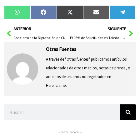
Compartir
Compartir
Compartir
Compartir
Compa
WhatsApp
Facebook
X
Email
Tele
en
en
en
en
en
(Twitter)
Ant
Sig
ANTERIOR
SIGUIENTE
Concierto de la Diputación de Ciudad Real el 12 de julio
El 96% de Solicitudes en Toledo Logran Plaza en Su Primera Opción para el Próximo Curso Académico
Otras Fuentes
A través de "Otras fuentes" publicamos artículos
relacionados de otros medios, notas de prensa, o
artículos de usuarios no registrados en
Herencia.net
Buscar
– patrocinadores –