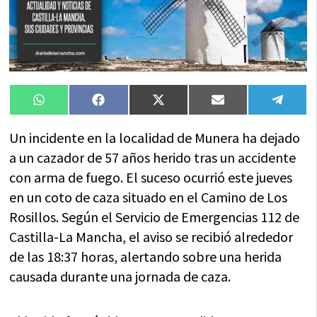
Compartir
Compartir
Compartir
Compartir
Compa
WhatsApp
Facebook
X
Email
Tele
en
en
en
en
en
(Twitter)
Un incidente en la localidad de Munera ha dejado
a un cazador de 57 años herido tras un accidente
con arma de fuego. El suceso ocurrió este jueves
en un coto de caza situado en el Camino de Los
Rosillos. Según el Servicio de Emergencias 112 de
Castilla-La Mancha, el aviso se recibió alrededor
de las 18:37 horas, alertando sobre una herida
causada durante una jornada de caza.