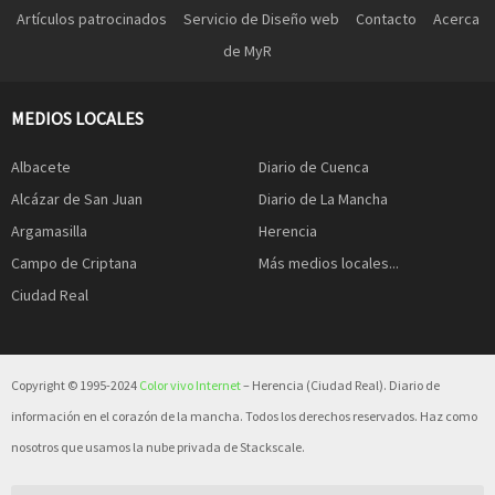
Artículos patrocinados
Servicio de Diseño web
Contacto
Acerca
de MyR
MEDIOS LOCALES
Albacete
Diario de Cuenca
Alcázar de San Juan
Diario de La Mancha
Argamasilla
Herencia
Campo de Criptana
Más medios locales...
Ciudad Real
Copyright © 1995-2024
Color vivo Internet
– Herencia (Ciudad Real). Diario de
información en el corazón de la mancha. Todos los derechos reservados. Haz como
nosotros que usamos la nube privada de Stackscale.