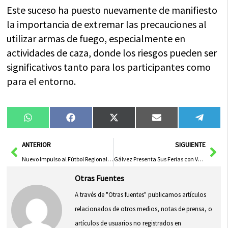
Este suceso ha puesto nuevamente de manifiesto
la importancia de extremar las precauciones al
utilizar armas de fuego, especialmente en
actividades de caza, donde los riesgos pueden ser
significativos tanto para los participantes como
para el entorno.
Compartir
Compartir
Compartir
Compartir
Compa
WhatsApp
Facebook
X
Email
Tele
en
en
en
en
en
(Twitter)
Ant
Sig
ANTERIOR
SIGUIENTE
Nuevo Impulso al Fútbol Regional Masculino y Femenino en C-LM
Gálvez Presenta Sus Ferias con Variedad Total Hasta el 31 de Agosto
Otras Fuentes
A través de "Otras fuentes" publicamos artículos
relacionados de otros medios, notas de prensa, o
artículos de usuarios no registrados en