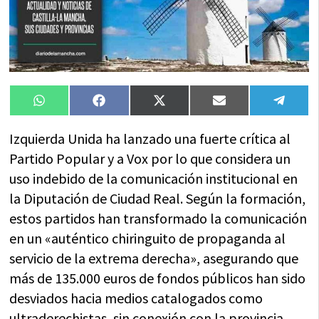
Compartir
Compartir
Compartir
Compartir
Compa
WhatsApp
Facebook
X
Email
Tele
en
en
en
en
en
(Twitter)
Izquierda Unida ha lanzado una fuerte crítica al
Partido Popular y a Vox por lo que considera un
uso indebido de la comunicación institucional en
la Diputación de Ciudad Real. Según la formación,
estos partidos han transformado la comunicación
en un «auténtico chiringuito de propaganda al
servicio de la extrema derecha», asegurando que
más de 135.000 euros de fondos públicos han sido
desviados hacia medios catalogados como
ultraderechistas, sin conexión con la provincia.