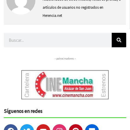
artículos de usuarios no registrados en
Herencia.net
Buscar
– patrocinadores –
Síguenos en redes
F
T
Y
I
P
F