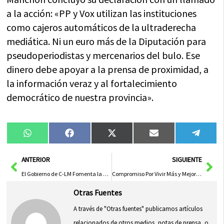
a la acción: «PP y Vox utilizan las instituciones
como cajeros automáticos de la ultraderecha
mediática. Ni un euro más de la Diputación para
pseudoperiodistas y mercenarios del bulo. Ese
dinero debe apoyar a la prensa de proximidad, a
la información veraz y al fortalecimiento
democrático de nuestra provincia».
Compartir
Compartir
Compartir
Compartir
Compa
WhatsApp
Facebook
X
Email
Tele
en
en
en
en
en
(Twitter)
Ant
Sig
ANTERIOR
SIGUIENTE
El Gobierno de C-LM Fomenta la Recogida de Residuos Textiles y de Calzado para Promover la Circularidad
Compromiso Por Vivir Más y Mejor: Transformando Nuestra Calidad de Vida
Otras Fuentes
A través de "Otras fuentes" publicamos artículos
relacionados de otros medios, notas de prensa, o