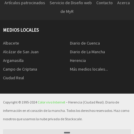
Artículos patrocinados
Servicio de Diseño web
Contacto
Acerca
de MyR
MEDIOS LOCALES
Albacete
Diario de Cuenca
Alcázar de San Juan
Diario de La Mancha
Argamasilla
Herencia
Campo de Criptana
Más medios locales...
Ciudad Real
Copyright © 1995-2024
Color vivo Internet
– Herencia (Ciudad Real). Diario de
información en el corazón de la mancha. Todos los derechos reservados. Haz como
nosotros que usamos la nube privada de Stackscale.