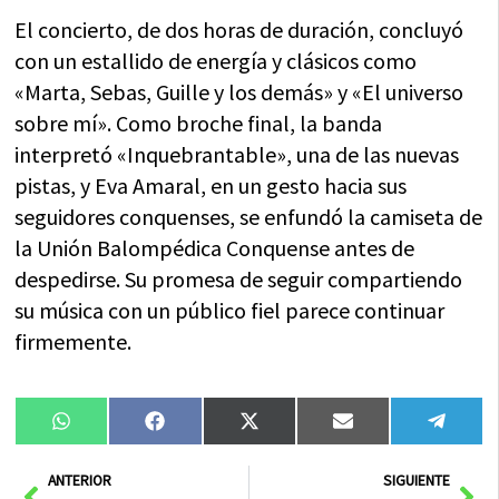
El concierto, de dos horas de duración, concluyó
con un estallido de energía y clásicos como
«Marta, Sebas, Guille y los demás» y «El universo
sobre mí». Como broche final, la banda
interpretó «Inquebrantable», una de las nuevas
pistas, y Eva Amaral, en un gesto hacia sus
seguidores conquenses, se enfundó la camiseta de
la Unión Balompédica Conquense antes de
despedirse. Su promesa de seguir compartiendo
su música con un público fiel parece continuar
firmemente.
Compartir
Compartir
Compartir
Compartir
Compa
WhatsApp
Facebook
X
Email
Tele
en
en
en
en
en
(Twitter)
Ant
Sig
ANTERIOR
SIGUIENTE