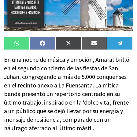
Compartir
Compartir
Compartir
Compartir
Compa
WhatsApp
Facebook
X
Email
Tele
en
en
en
en
en
(Twitter)
En una noche de música y emoción, Amaral brilló
en el segundo concierto de las fiestas de San
Julián, congregando a más de 5.000 conquenses
en el recinto anexo a La Fuensanta. La mítica
banda presentó un repertorio centrado en su
último trabajo, inspirado en la ‘dolce vita’, frente
a un público que se dejó llevar por su energía y
mensaje de resiliencia, comparado con un
náufrago aferrado al último mástil.