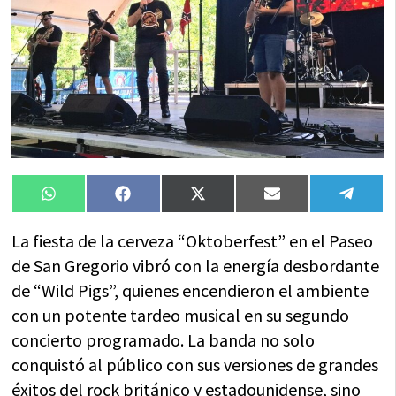
Compartir
Compartir
Compartir
Compartir
Compa
WhatsApp
Facebook
X
Email
Tele
en
en
en
en
en
(Twitter)
La fiesta de la cerveza “Oktoberfest” en el Paseo
de San Gregorio vibró con la energía desbordante
de “Wild Pigs”, quienes encendieron el ambiente
con un potente tardeo musical en su segundo
concierto programado. La banda no solo
conquistó al público con sus versiones de grandes
éxitos del rock británico y estadounidense, sino