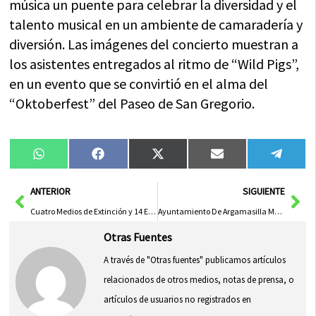
música un puente para celebrar la diversidad y el
talento musical en un ambiente de camaradería y
diversión. Las imágenes del concierto muestran a
los asistentes entregados al ritmo de “Wild Pigs”,
en un evento que se convirtió en el alma del
“Oktoberfest” del Paseo de San Gregorio.
Compartir
Compartir
Compartir
Compartir
Compa
WhatsApp
Facebook
X
Email
Tele
en
en
en
en
en
(Twitter)
Ant
Sig
ANTERIOR
SIGUIENTE
Cuatro Medios de Extinción y 14 Efectivos Combaten Incendio en Loranca de Tajuña
Ayuntamiento De Argamasilla Moviliza Medios Y Servicios Para Incidente Del Tren AVE
Otras Fuentes
A través de "Otras fuentes" publicamos artículos
relacionados de otros medios, notas de prensa, o
artículos de usuarios no registrados en