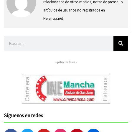
relacionados de otros medios, notas de prensa, o
artículos de usuarios no registrados en
Herencia.net
Buscar
– patrocinadores –
Síguenos en redes
F
T
Y
I
P
F