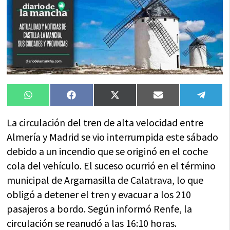
Compartir
Compartir
Compartir
Compartir
Compa
WhatsApp
Facebook
X
Email
Tele
en
en
en
en
en
(Twitter)
La circulación del tren de alta velocidad entre
Almería y Madrid se vio interrumpida este sábado
debido a un incendio que se originó en el coche
cola del vehículo. El suceso ocurrió en el término
municipal de Argamasilla de Calatrava, lo que
obligó a detener el tren y evacuar a los 210
pasajeros a bordo. Según informó Renfe, la
circulación se reanudó a las 16:10 horas.