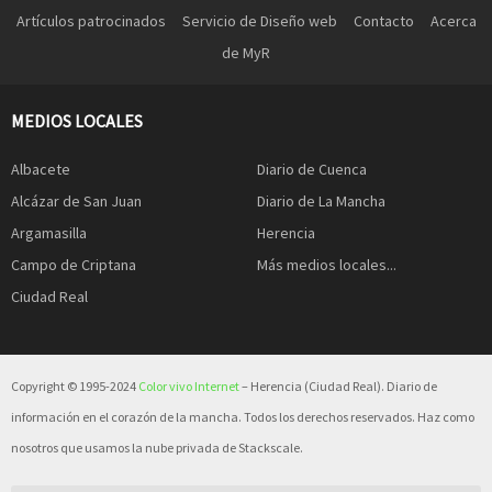
Artículos patrocinados
Servicio de Diseño web
Contacto
Acerca
de MyR
MEDIOS LOCALES
Albacete
Diario de Cuenca
Alcázar de San Juan
Diario de La Mancha
Argamasilla
Herencia
Campo de Criptana
Más medios locales...
Ciudad Real
Copyright © 1995-2024
Color vivo Internet
– Herencia (Ciudad Real). Diario de
información en el corazón de la mancha. Todos los derechos reservados. Haz como
nosotros que usamos la nube privada de Stackscale.