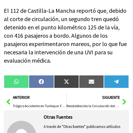
El 112 de Castilla-La Mancha reportó que, debido
al corte de circulación, un segundo tren quedó
detenido en el punto kilométrico 125 de la vía,
con 416 pasajeros a bordo. Algunos de los
pasajeros experimentaron mareos, por lo que fue
necesaria la intervención de una UVI para su
evaluación médica.
Compartir
Compartir
Compartir
Compartir
Compa
WhatsApp
Facebook
X
Email
Tele
en
en
en
en
en
(Twitter)
Ant
Sig
ANTERIOR
SIGUIENTE
Trágico Accidente en Turleque: Fallece una Mujer de 67 Años y Otra Resulta Herida
Reestablecida la Circulación del Tren Almería-Madrid Detenido en Argamasilla
Otras Fuentes
A través de "Otras fuentes" publicamos artículos