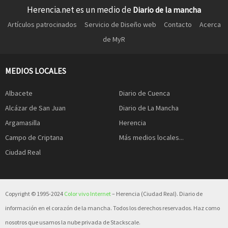
Herencia.net es un medio de
Diario de la mancha
Artículos patrocinados
Servicio de Diseño web
Contacto
Acerca
de MyR
MEDIOS LOCALES
Albacete
Diario de Cuenca
Alcázar de San Juan
Diario de La Mancha
Argamasilla
Herencia
Campo de Criptana
Más medios locales...
Ciudad Real
Copyright © 1995-2024
Color vivo Internet
– Herencia (Ciudad Real). Diario de
información en el corazón de la mancha. Todos los derechos reservados. Haz como
nosotros que usamos la nube privada de Stackscale.