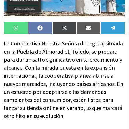
Compartir
Compartir
Compartir
Compartir
Compa
WhatsApp
Facebook
X
Email
Tele
en
en
en
en
en
(Twitter)
La Cooperativa Nuestra Señora del Egido, situada
en la Puebla de Almoradiel, Toledo, se prepara
para dar un salto significativo en su crecimiento y
alcance. Con la mirada puesta en la expansión
internacional, la cooperativa planea abrirse a
nuevos mercados, incluyendo países africanos. En
un esfuerzo por adaptarse a las demandas
cambiantes del consumidor, están listos para
lanzar su tienda online en verano, lo que marcará
otro hito en su evolución.