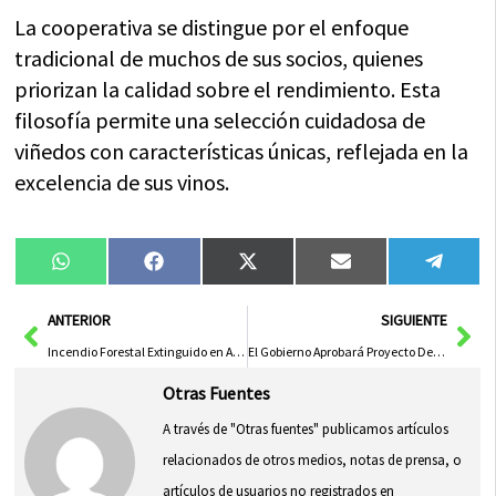
La cooperativa se distingue por el enfoque
tradicional de muchos de sus socios, quienes
priorizan la calidad sobre el rendimiento. Esta
filosofía permite una selección cuidadosa de
viñedos con características únicas, reflejada en la
excelencia de sus vinos.
Compartir
Compartir
Compartir
Compartir
Compa
WhatsApp
Facebook
X
Email
Tele
en
en
en
en
en
(Twitter)
Ant
Sig
ANTERIOR
SIGUIENTE
Incendio Forestal Extinguido en Almansa y Controlado en Loranca de Tajuña
El Gobierno Aprobará Proyecto De Ley para Condonar Deuda de las CCAA Esta Semana
Otras Fuentes
A través de "Otras fuentes" publicamos artículos
relacionados de otros medios, notas de prensa, o
artículos de usuarios no registrados en