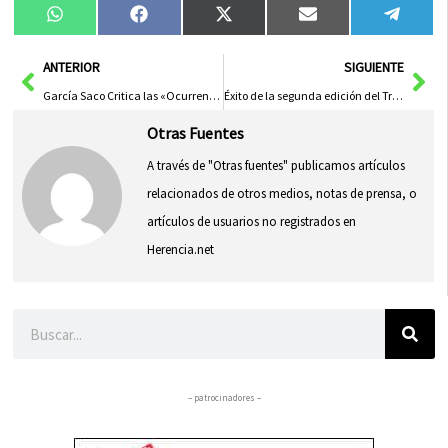
Compartir
Compartir
Compartir
Compartir
Compa
WhatsApp
Facebook
X
Email
Tele
en
en
en
en
en
(Twitter)
Ant
Sig
ANTERIOR
SIGUIENTE
García Saco Critica las «Ocurrencias y Demagogia» del PP de CLM y Cuestiona su Oposición a la Quita de la Deuda
Éxito de la segunda edición del Trofeo de Ciclismo en Carretera en Edad Escolar en Herencia
Otras Fuentes
A través de "Otras fuentes" publicamos artículos
relacionados de otros medios, notas de prensa, o
artículos de usuarios no registrados en
Herencia.net
Buscar
– patrocinadores –