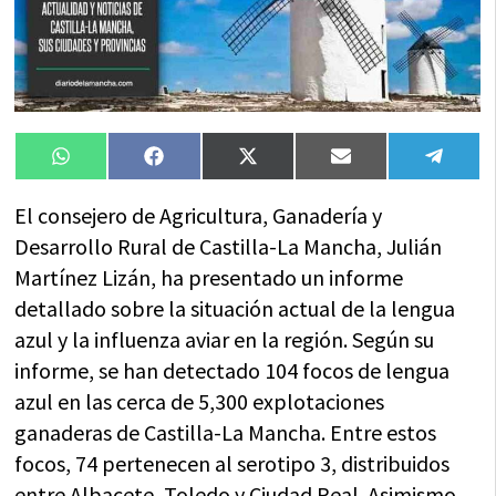
Compartir
Compartir
Compartir
Compartir
Compa
WhatsApp
Facebook
X
Email
Tele
en
en
en
en
en
(Twitter)
El consejero de Agricultura, Ganadería y
Desarrollo Rural de Castilla-La Mancha, Julián
Martínez Lizán, ha presentado un informe
detallado sobre la situación actual de la lengua
azul y la influenza aviar en la región. Según su
informe, se han detectado 104 focos de lengua
azul en las cerca de 5,300 explotaciones
ganaderas de Castilla-La Mancha. Entre estos
focos, 74 pertenecen al serotipo 3, distribuidos
entre Albacete, Toledo y Ciudad Real. Asimismo,