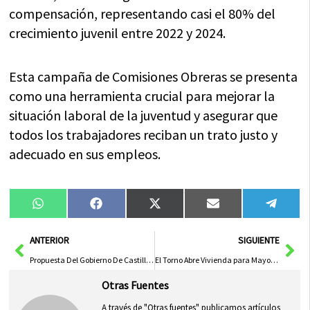
compensación, representando casi el 80% del
crecimiento juvenil entre 2022 y 2024.
Esta campaña de Comisiones Obreras se presenta
como una herramienta crucial para mejorar la
situación laboral de la juventud y asegurar que
todos los trabajadores reciban un trato justo y
adecuado en sus empleos.
Compartir
Compartir
Compartir
Compartir
Compa
WhatsApp
Facebook
X
Email
Tele
en
en
en
en
en
(Twitter)
Ant
Sig
ANTERIOR
SIGUIENTE
Propuesta Del Gobierno De Castilla-La Mancha A Diputaciones Para Unirse Al Plan Corresponsables En Municipios Pequeños
El Torno Abre Vivienda para Mayores con Capacidad para 10 Usuarios Tras Inversión de 545.000 Euros
Otras Fuentes
A través de "Otras fuentes" publicamos artículos