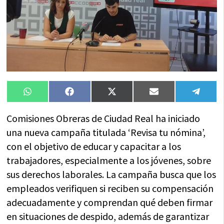
Compartir
Compartir
Compartir
Compartir
Compa
WhatsApp
Facebook
X
Email
Tele
en
en
en
en
en
(Twitter)
Comisiones Obreras de Ciudad Real ha iniciado
una nueva campaña titulada ‘Revisa tu nómina’,
con el objetivo de educar y capacitar a los
trabajadores, especialmente a los jóvenes, sobre
sus derechos laborales. La campaña busca que los
empleados verifiquen si reciben su compensación
adecuadamente y comprendan qué deben firmar
en situaciones de despido, además de garantizar