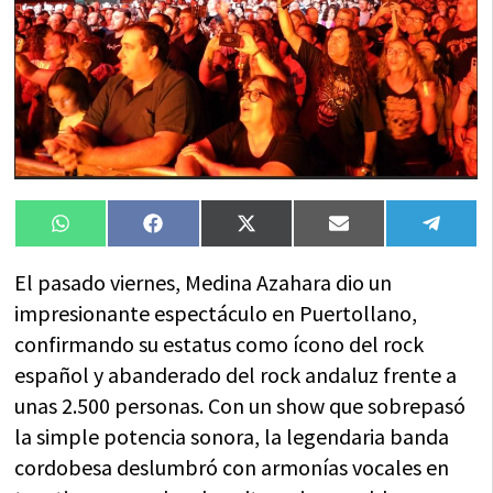
Compartir
Compartir
Compartir
Compartir
Compa
WhatsApp
Facebook
X
Email
Tele
en
en
en
en
en
(Twitter)
El pasado viernes, Medina Azahara dio un
impresionante espectáculo en Puertollano,
confirmando su estatus como ícono del rock
español y abanderado del rock andaluz frente a
unas 2.500 personas. Con un show que sobrepasó
la simple potencia sonora, la legendaria banda
cordobesa deslumbró con armonías vocales en