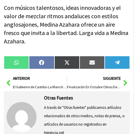
Con músicos talentosos, ideas innovadoras y el
valor de mezclar ritmos andaluces con estilos
anglosajones, Medina Azahara ofrece un aire
fresco que invita a la libertad. Larga vida a Medina
Azahara.
Compartir
Compartir
Compartir
Compartir
Compa
WhatsApp
Facebook
X
Email
Tele
en
en
en
en
en
(Twitter)
Ant
Sig
ANTERIOR
SIGUIENTE
El Gobierno de Castilla-La Mancha Refuerza las Tradiciones Populares en la Inauguración de las Fiestas de Herencia
Finalizarán En Octubre Obras De La Terminal Intermodal Guadalajara-Marchamalo Del Port De Tarragona
Otras Fuentes
A través de "Otras fuentes" publicamos artículos
relacionados de otros medios, notas de prensa, o
artículos de usuarios no registrados en
Herencia.net