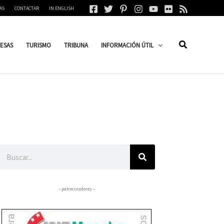
AS
CONTACTAR
IN ENGLISH
ESAS
TURISMO
TRIBUNA
INFORMACIÓN ÚTIL
Buscar
– patrocinadores –