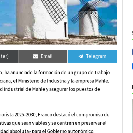
tir
tir
Compartir
Compartir
Compartir
Compartir
en
en
en
en
tter)
Email
Telegram
o, ha anunciado la formación de un grupo de trabajo
na, el Ministerio de Industria y la empresa Mahle.
d industrial de Mahle y asegurar los puestos de
norista 2025-2030, Franco destacó el compromiso de
ativas que sean viables y se centren en preservar el
ridad absoluta» para el Gobierno autonómico.