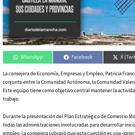
Compartir
Compartir
Compartir
Compartir
Compar
Compar
en
en
en
en
en
en
WhatsApp
Facebook
X (Twi
La consejera de Economía, Empresas y Empleo, Patricia Franc
conjunto entre la Comunidad Autónoma, la Comunidad Valencia
Este equipo tiene como objetivo central mantener la activida
trabajo.
Durante la presentación del Plan Estratégico de Comercio Mi
todas las administraciones involucradas para desarrollar inici
empleo. La consejera subrayó que esta cuestión es una «prio