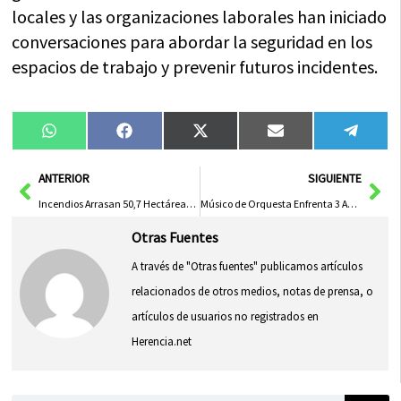
locales y las organizaciones laborales han iniciado
conversaciones para abordar la seguridad en los
espacios de trabajo y prevenir futuros incidentes.
Compartir
Compartir
Compartir
Compartir
Compa
WhatsApp
Facebook
X
Email
Tele
en
en
en
en
en
(Twitter)
Ant
Sig
ANTERIOR
SIGUIENTE
Incendios Arrasan 50,7 Hectáreas en Cuenca, Mejorando Frente a 2024
Músico de Orquesta Enfrenta 3 Años y Medio de Prisión por Estafa y Simulación de Robo
Otras Fuentes
A través de "Otras fuentes" publicamos artículos
relacionados de otros medios, notas de prensa, o
artículos de usuarios no registrados en
Herencia.net