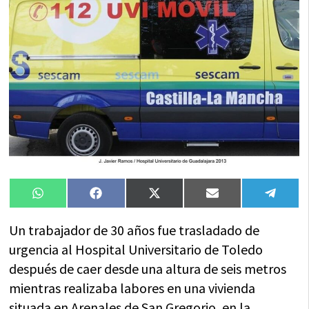
Compartir
Compartir
Compartir
Compartir
Compa
WhatsApp
Facebook
X
Email
Tele
en
en
en
en
en
(Twitter)
Un trabajador de 30 años fue trasladado de
urgencia al Hospital Universitario de Toledo
después de caer desde una altura de seis metros
mientras realizaba labores en una vivienda
situada en Arenales de San Gregorio, en la