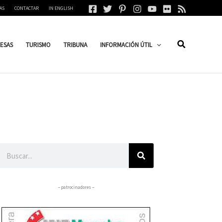
AS
CONTACTAR
IN ENGLISH
ESAS
TURISMO
TRIBUNA
INFORMACIÓN ÚTIL
Buscar
– patrocinadores –