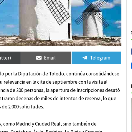
rtir
rtir
Compartir
Compartir
Compartir
Compartir
en
en
en
en
itter)
Email
Telegram
sado por la Diputación de Toledo, continúa consolidándose
relevancia en la cita de septiembre con la visita al
encia de 200 personas, la apertura de inscripciones desató
straron decenas de miles de intentos de reserva, lo que
 de 2.000 solicitudes.
s, como Madrid y Ciudad Real, sino también de