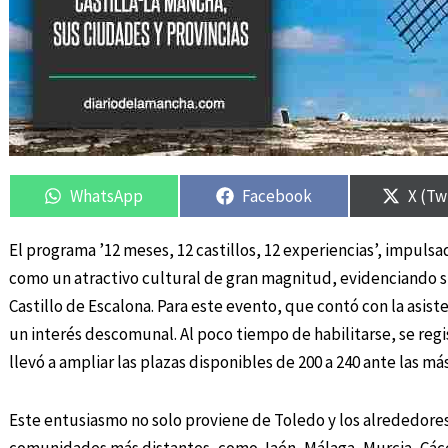
Compartir
Compartir
Compartir
Compartir
Compa
Compa
en
en
en
en
en
en
WhatsApp
Facebook
X (Tw
El programa ’12 meses, 12 castillos, 12 experiencias’, impul
como un atractivo cultural de gran magnitud, evidenciando su 
Castillo de Escalona. Para este evento, que contó con la asist
un interés descomunal. Al poco tiempo de habilitarse, se regi
llevó a ampliar las plazas disponibles de 200 a 240 ante las más
Este entusiasmo no solo proviene de Toledo y los alrededore