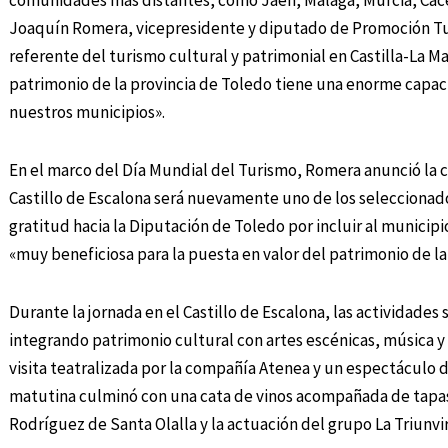
comunidades más distantes, como Jaén, Málaga, Murcia, Cácere
Joaquín Romera, vicepresidente y diputado de Promoción Tur
referente del turismo cultural y patrimonial en Castilla-La
patrimonio de la provincia de Toledo tiene una enorme capaci
nuestros municipios».
En el marco del Día Mundial del Turismo, Romera anunció la 
Castillo de Escalona será nuevamente uno de los seleccionados
gratitud hacia la Diputación de Toledo por incluir al municipi
«muy beneficiosa para la puesta en valor del patrimonio de la 
Durante la jornada en el Castillo de Escalona, las actividades
integrando patrimonio cultural con artes escénicas, música y 
visita teatralizada por la compañía Atenea y un espectáculo de
matutina culminó con una cata de vinos acompañada de tapas 
Rodríguez de Santa Olalla y la actuación del grupo La Triunvir