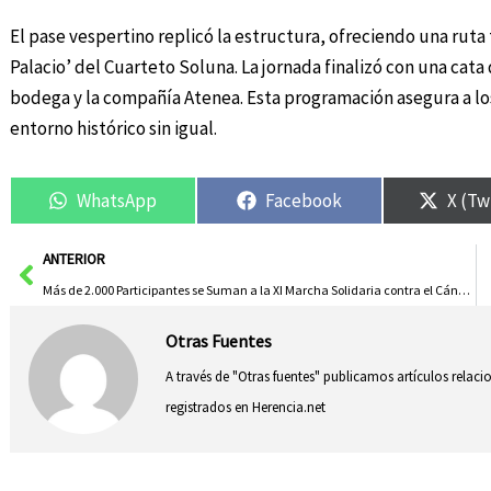
El pase vespertino replicó la estructura, ofreciendo una ruta
Palacio’ del Cuarteto Soluna. La jornada finalizó con una cat
bodega y la compañía Atenea. Esta programación asegura a los
entorno histórico sin igual.
WhatsApp
Facebook
X (Tw
Ant
ANTERIOR
Más de 2.000 Participantes se Suman a la XI Marcha Solidaria contra el Cáncer en Guadalajara
Otras Fuentes
A través de "Otras fuentes" publicamos artículos relac
registrados en Herencia.net