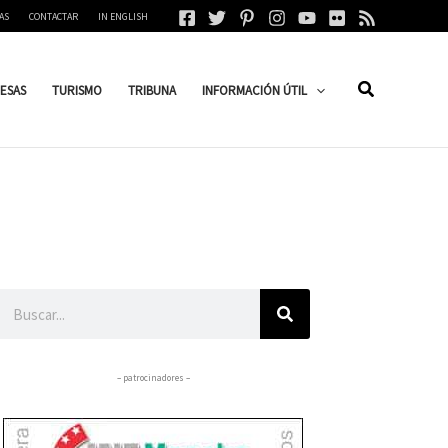
AS
CONTACTAR
IN ENGLISH
ESAS
TURISMO
TRIBUNA
INFORMACIÓN ÚTIL
Buscar
– patrocinadores –