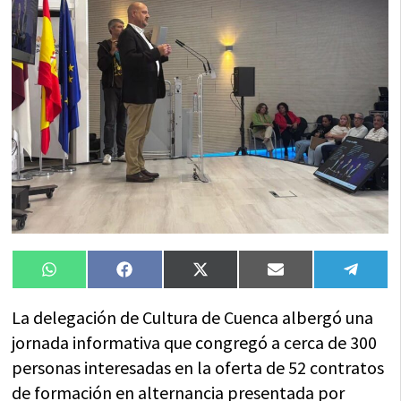
Compartir
Compartir
Compartir
Compartir
Compa
WhatsApp
Facebook
X
Email
Tele
en
en
en
en
en
(Twitter)
La delegación de Cultura de Cuenca albergó una
jornada informativa que congregó a cerca de 300
personas interesadas en la oferta de 52 contratos
de formación en alternancia presentada por