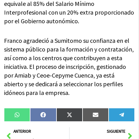
equivale al 85% del Salario Mínimo
Interprofesional con un 20% extra proporcionado
por el Gobierno autonómico.
Franco agradeció a Sumitomo su confianza en el
sistema público para la formación y contratación,
así como a los centros que contribuyen a esta
iniciativa. El proceso de inscripción, gestionado
por Amiab y Ceoe-Cepyme Cuenca, ya está
abierto y se dedicará a seleccionar los perfiles
idóneos para la empresa.
Compartir
Compartir
Compartir
Compartir
Compa
WhatsApp
Facebook
X
Email
Tele
en
en
en
en
en
(Twitter)
Ant
Sig
ANTERIOR
SIGUIENTE