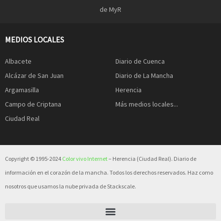
de MyR
MEDIOS LOCALES
Albacete
Diario de Cuenca
Alcázar de San Juan
Diario de La Mancha
Argamasilla
Herencia
Campo de Criptana
Más medios locales...
Ciudad Real
Copyright © 1995-2024
Color vivo Internet
– Herencia (Ciudad Real). Diario de
información en el corazón de la mancha. Todos los derechos reservados. Haz como
nosotros que usamos la nube privada de Stackscale.