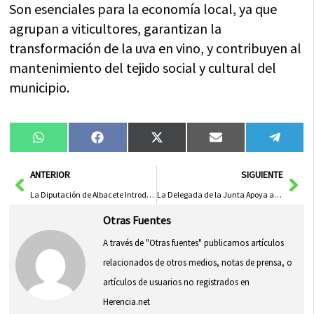
Son esenciales para la economía local, ya que
agrupan a viticultores, garantizan la
transformación de la uva en vino, y contribuyen al
mantenimiento del tejido social y cultural del
municipio.
Compartir
Compartir
Compartir
Compartir
Compa
WhatsApp
Facebook
X
Email
Tele
en
en
en
en
en
(Twitter)
Ant
Sig
ANTERIOR
SIGUIENTE
La Diputación de Albacete Introduce Tendencias Artísticas en La Asunción
La Delegada de la Junta Apoya a Pueblos Pequeños en Visita al Castillo de Albaráñez para Fomentar su Desarrollo Provincial
Otras Fuentes
A través de "Otras fuentes" publicamos artículos
relacionados de otros medios, notas de prensa, o
artículos de usuarios no registrados en
Herencia.net