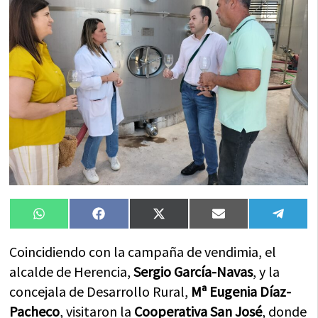
Compartir
Compartir
Compartir
Compartir
Compa
WhatsApp
Facebook
X
Email
Tele
en
en
en
en
en
(Twitter)
Coincidiendo con la campaña de vendimia, el
alcalde de Herencia,
Sergio García-Navas
, y la
concejala de Desarrollo Rural,
Mª Eugenia Díaz-
Pacheco
, visitaron la
Cooperativa San José
, donde