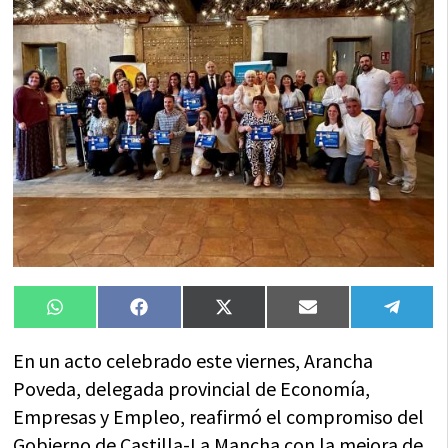
Compartir
Compartir
Compartir
Compartir
Compa
WhatsApp
Facebook
X
Email
Tele
en
en
en
en
en
(Twitter)
En un acto celebrado este viernes, Arancha
Poveda, delegada provincial de Economía,
Empresas y Empleo, reafirmó el compromiso del
Gobierno de Castilla-La Mancha con la mejora de