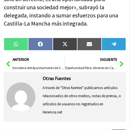
construir una sociedad mejor», subrayó la
delegada, instando a sumar esfuerzos para una
Castilla-La Mancha más integrada.
Compartir
Compartir
Compartir
Compartir
Compa
WhatsApp
Facebook
X
Email
Tele
en
en
en
en
en
(Twitter)
Ant
Sig
ANTERIOR
SIGUIENTE
Iniciativa del Ayuntamiento de Cuenca para este martes
Oportunidad Para Jóvenes en Castilla-La Mancha en Formación de Asuntos Europeos
Otras Fuentes
A través de "Otras fuentes" publicamos artículos
relacionados de otros medios, notas de prensa, o
artículos de usuarios no registrados en
Herencia.net