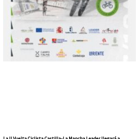
La II Vuelta Ciclista Castilla-La Mancha Leader llegará a