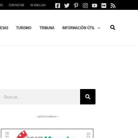
AS
CONTACTAR
IN ENGLISH
ESAS
TURISMO
TRIBUNA
INFORMACIÓN ÚTIL
Buscar
– patrocinadores –