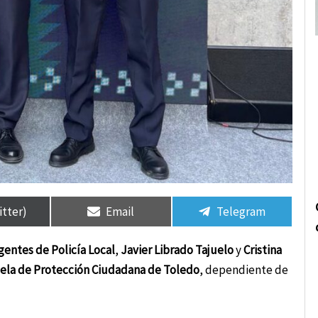
rtir
rtir
Compartir
Compartir
Compartir
Compartir
en
en
en
en
itter)
Email
Telegram
gentes de Policía Local
,
Javier Librado Tajuelo
y
Cristina
ela de Protección Ciudadana de Toledo
, dependiente de