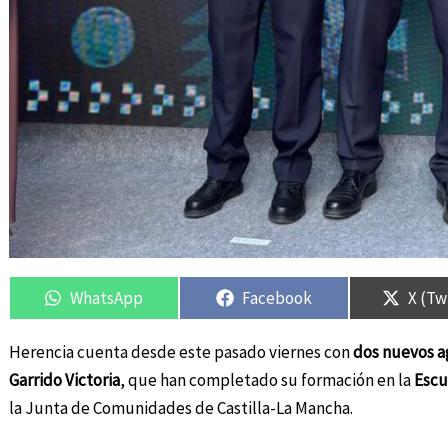
Compartir
Compartir
Compartir
Compartir
Compa
Compa
en
en
en
en
en
en
WhatsApp
Facebook
X (Tw
Herencia cuenta desde este pasado viernes con
dos nuevos a
Garrido Victoria
, que han completado su formación en la
Escu
la Junta de Comunidades de Castilla-La Mancha.