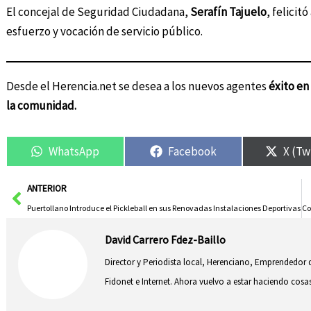
El concejal de Seguridad Ciudadana,
Serafín Tajuelo
, felicit
esfuerzo y vocación de servicio público.
Desde el Herencia.net se desea a los nuevos agentes
éxito en
la comunidad.
WhatsApp
Facebook
X (Tw
Ant
ANTERIOR
Puertollano Introduce el Pickleball en sus Renovadas Instalaciones Deportivas
David Carrero Fdez-Baillo
Director y Periodista local, Herenciano, Emprendedor d
Fidonet e Internet. Ahora vuelvo a estar haciendo co