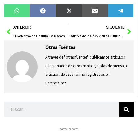
Compartir
Compartir
Compartir
Compartir
Compa
WhatsApp
Facebook
X
Email
Tele
en
en
en
en
en
(Twitter)
Ant
Sig
ANTERIOR
SIGUIENTE
El Gobierno de Castilla-La Mancha Incrementa un 60% el Presupuesto para Discapacidad y Dependencia Desde 2015
Talleres de Inglés y Visitas Culturales con Universitarios Americanos en el IX Encuentro
Otras Fuentes
A través de "Otras fuentes" publicamos artículos
relacionados de otros medios, notas de prensa, o
artículos de usuarios no registrados en
Herencia.net
Buscar
– patrocinadores –