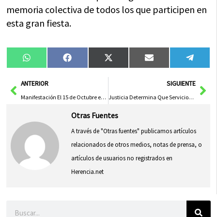
memoria colectiva de todos los que participen en
esta gran fiesta.
Compartir
Compartir
Compartir
Compartir
Compa
WhatsApp
Facebook
X
Email
Tele
en
en
en
en
en
(Twitter)
Ant
Sig
ANTERIOR
SIGUIENTE
Manifestación El 15 de Octubre en CLM por la Libertad de Palestina
Justicia Determina Que Servicios Mínimos en Paros del Transporte Sanitario Violaban Derecho a Huelga
Otras Fuentes
A través de "Otras fuentes" publicamos artículos
relacionados de otros medios, notas de prensa, o
artículos de usuarios no registrados en
Herencia.net
Buscar