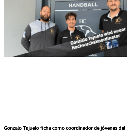
k
a
s
m
t
Gonzalo Tajuelo ficha como coordinador de jóvenes del