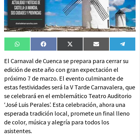
Compartir
Compartir
Compartir
Compartir
Compa
WhatsApp
Facebook
X
Email
Tele
en
en
en
en
en
(Twitter)
El Carnaval de Cuenca se prepara para cerrar su
edición de este año con gran expectación el
próximo 7 de marzo. El evento culminante de
estas festividades será la V Tarde Carnavalera, que
se celebrará en el emblemático Teatro Auditorio
‘José Luis Perales’. Esta celebración, ahora una
esperada tradición local, promete un final lleno
de color, música y alegría para todos los
asistentes.